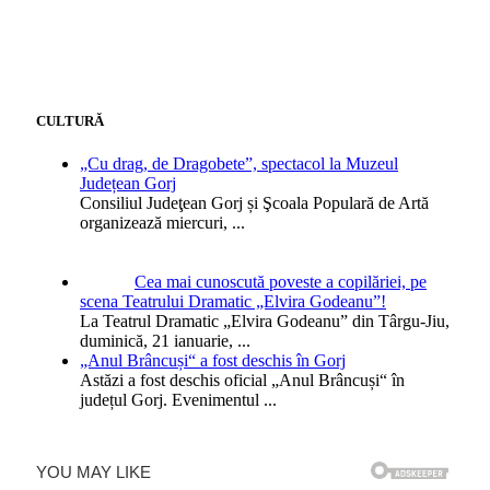
CULTURĂ
„Cu drag, de Dragobete”, spectacol la Muzeul
Județean Gorj
Consiliul Judeţean Gorj și Şcoala Populară de Artă
organizează miercuri,
...
Cea mai cunoscută poveste a copilăriei, pe
scena Teatrului Dramatic „Elvira Godeanu”!
La Teatrul Dramatic „Elvira Godeanu” din Târgu-Jiu,
duminică, 21 ianuarie,
...
„Anul Brâncuși“ a fost deschis în Gorj
Astăzi a fost deschis oficial „Anul Brâncuși“ în
județul Gorj. Evenimentul
...