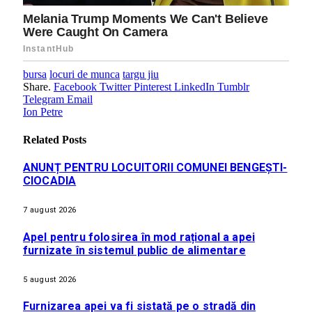
bursa
locuri de munca
targu jiu
Share.
Facebook
Twitter
Pinterest
LinkedIn
Tumblr
Telegram
Email
Ion Petre
Related
Posts
ANUNȚ PENTRU LOCUITORII COMUNEI BENGEȘTI-
CIOCADIA
7 august 2026
Apel pentru folosirea în mod rațional a apei
furnizate în sistemul public de alimentare
5 august 2026
Furnizarea apei va fi sistată pe o stradă din