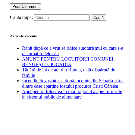
Caută după:
Articole recente
Rănit după ce a vrut să ridice autoturismul cu care s-a
răsturnat fratele său
ANUNȚ PENTRU LOCUITORII COMUNEI
BENGEȘTI-CIOCADIA
Tânără de 24 de ani din Runcu, dată dispărută de
familie
Incendiu devastator la două locuințe din Scoarța. Una
dintre case aparține fostului procuror Cristi Cârstea
Apel pentru folosirea în mod rațional a apei furnizate
în sistemul public de alimentare