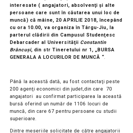
interesate ( angajatori, absolvenţi şi alte
persoane care sunt în căutarea unui loc de
muncă) că mâine, 20 APRILIE 2018, începând
cu ora 10.00, va organiza în Târgu-Jiu, la
parterul clădirii din Campusul Studenţesc
Debarcader al Universit
ăţ
ii
Constantin
Br
âncuşi
, din str Tineretului nr 1, „BURSA
GENERALA A LOCURILOR DE MUNCĂ
“
.
Până la această dată, au fost contactaţi peste
200 agenţi economici din judet,din care 70
angajatori au confirmat participarea la această
bursă oferind un număr de 1106 locuri de
muncă, din care 67 pentru persoane cu studii
superioare.
Dintre meseriile solicitate de către angajatorii