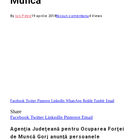
Muncă
By
Ion Petre
19 aprilie 2018
Niciun comentariu
4
Views
Facebook
Twitter
Pinterest
LinkedIn
WhatsApp
Reddit
Tumblr
Email
Share
Facebook
Twitter
LinkedIn
Pinterest
Email
Agen
ţia
Judeţeană pentru Ocuparea Forţei
de Muncă Gorj anunţă persoanele