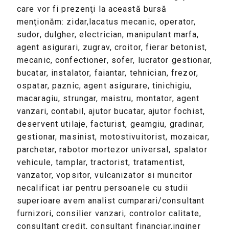
care vor fi prezenţi la această bursă
menţionăm: zidar,lacatus mecanic, operator,
sudor, dulgher, electrician, manipulant marfa,
agent asigurari, zugrav, croitor, fierar betonist,
mecanic, confectioner, sofer, lucrator gestionar,
bucatar, instalator, faiantar, tehnician, frezor,
ospatar, paznic, agent asigurare, tinichigiu,
macaragiu, strungar, maistru, montator, agent
vanzari, contabil, ajutor bucatar, ajutor fochist,
deservent utilaje, facturist, geamgiu, gradinar,
gestionar, masinist, motostivuitorist, mozaicar,
parchetar, rabotor mortezor universal, spalator
vehicule, tamplar, tractorist, tratamentist,
vanzator, vopsitor, vulcanizator si muncitor
necalificat iar pentru persoanele cu studii
superioare avem analist cumparari/consultant
furnizori, consilier vanzari, controlor calitate,
consultant credit, consultant financiar,inginer