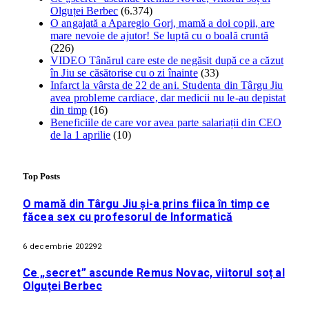
Olguței Berbec
(6.374)
O angajată a Aparegio Gorj, mamă a doi copii, are
mare nevoie de ajutor! Se luptă cu o boală cruntă
(226)
VIDEO Tânărul care este de negăsit după ce a căzut
în Jiu se căsătorise cu o zi înainte
(33)
Infarct la vârsta de 22 de ani. Studenta din Târgu Jiu
avea probleme cardiace, dar medicii nu le-au depistat
din timp
(16)
Beneficiile de care vor avea parte salariații din CEO
de la 1 aprilie
(10)
Top Posts
O mamă din Târgu Jiu și-a prins fiica în timp ce
făcea sex cu profesorul de Informatică
6 decembrie 2022
92
Ce „secret” ascunde Remus Novac, viitorul soț al
Olguței Berbec