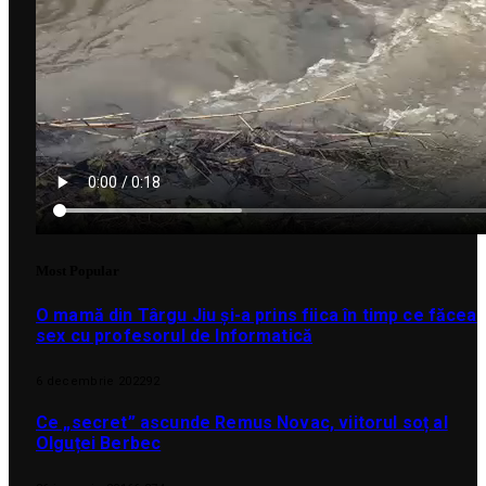
Most Popular
O mamă din Târgu Jiu și-a prins fiica în timp ce făcea
sex cu profesorul de Informatică
6 decembrie 2022
92
Ce „secret” ascunde Remus Novac, viitorul soț al
Olguței Berbec