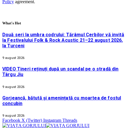
Policy
agreement.
What's Hot
Două seri la umbra codrului: Tărâmul Cerbilor vă invită
la Festivalului Folk & Rock Acustic 21–22 august 2026,
la Turceni
9 august 2026
VIDEO Tineri reținuți după un scandal pe o stradă din
Târgu Jiu
9 august 2026
Gorjeancă, bătută și amenințată cu moartea de fostul
concubin
9 august 2026
Facebook
X (Twitter)
Instagram
Threads