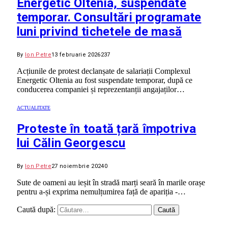
Energetic Oltenia, suspendate
temporar. Consultări programate
luni privind tichetele de masă
By
Ion Petre
13 februarie 2026
237
Acțiunile de protest declanșate de salariații Complexul
Energetic Oltenia au fost suspendate temporar, după ce
conducerea companiei și reprezentanții angajaților…
ACTUALITATE
Proteste în toată țară împotriva
lui Călin Georgescu
By
Ion Petre
27 noiembrie 2024
0
Sute de oameni au ieșit în stradă marți seară în marile orașe
pentru a-și exprima nemulțumirea față de apariția -…
Caută după: