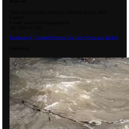
Despre noi
Viața Gorjului este o publicație înființată în anul 2016
Contact:
E-mail: redactia@viatagorjului.ro
Tel. 0768.912.811
Facebook
X (Twitter)
Pinterest
YouTube
WhatsApp
TikTok
VIDEO VGJ