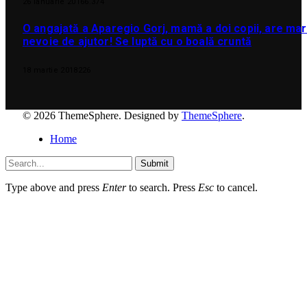
26 ianuarie 2016
6.374
O angajată a Aparegio Gorj, mamă a doi copii, are ma
nevoie de ajutor! Se luptă cu o boală cruntă
18 martie 2018
226
© 2026 ThemeSphere. Designed by
ThemeSphere
.
Home
Submit
Type above and press
Enter
to search. Press
Esc
to cancel.