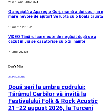
26 ianuarie 2016
6.374
O angajată a Aparegio Gorj, mamă a doi copii, are
mare nevoie de ajutor! Se luptă cu o boală cruntă
18 martie 2018
226
VIDEO Tânărul care este de negăsit după ce a
căzut în Jiu se căsătorise cu o zi înainte
7 iunie 2021
33
Don't Miss
ACTUALITATE
Două seri la umbra codrului:
Tărâmul Cerbilor vă invită la
Festivalului Folk & Rock Acustic
21–22 august 2026, la Turceni