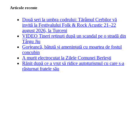
Articole recente
Două seri la umbra codrului: Tărâmul Cerbilor vă
invită la Festivalului Folk & Rock Acustic 21–22
august 2026, la Turceni
VIDEO Tineri reținuți după un scandal pe o stradă din
Târgu Jiu
Gorjeancă, bătută și amenințată cu moartea de fostul
concubin
A murit electrocutat la Zilele Comunei Berlești
Rănit după ce a vrut să ridice autoturismul cu care s-a
răsturnat fratele său