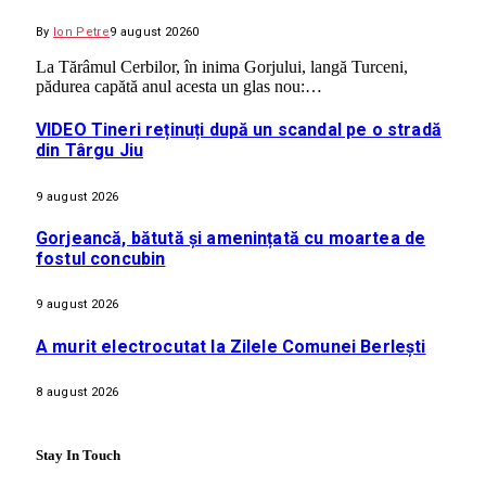
By
Ion Petre
9 august 2026
0
La Tărâmul Cerbilor, în inima Gorjului, langă Turceni,
pădurea capătă anul acesta un glas nou:…
VIDEO Tineri reținuți după un scandal pe o stradă
din Târgu Jiu
9 august 2026
Gorjeancă, bătută și amenințată cu moartea de
fostul concubin
9 august 2026
A murit electrocutat la Zilele Comunei Berlești
8 august 2026
Stay In Touch