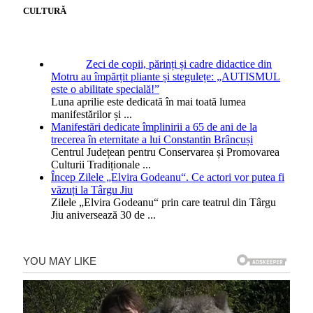
CULTURĂ
Zeci de copii, părinți și cadre didactice din
Motru au împărțit pliante și stegulețe: „AUTISMUL
este o abilitate specială!”
Luna aprilie este dedicată în mai toată lumea
manifestărilor și
...
Manifestări dedicate împlinirii a 65 de ani de la
trecerea în eternitate a lui Constantin Brâncuși
Centrul Județean pentru Conservarea și Promovarea
Culturii Tradiționale
...
Încep Zilele „Elvira Godeanu“. Ce actori vor putea fi
văzuți la Târgu Jiu
Zilele „Elvira Godeanu“ prin care teatrul din Târgu
Jiu aniversează 30 de
...