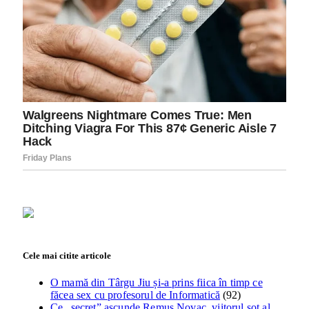
Cele mai citite articole
O mamă din Târgu Jiu și-a prins fiica în timp ce
făcea sex cu profesorul de Informatică
(92)
Ce „secret” ascunde Remus Novac, viitorul soț al