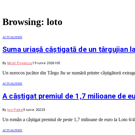
Browsing:
loto
ACTUALITATE
Suma uriașă câștigată de un târgujian l
By
Mirel Popescu
19 iunie 2026
105
Un norocos jucător din Târgu Jiu se numără printre câștigătorii extra
ACTUALITATE
A câștigat premiul de 1,7 milioane de e
By
Ion Petre
3 iunie 2022
3
Un român a câștigat premiul de peste 1,7 milioane de euro la Loto 6/4
ACTUALITATE