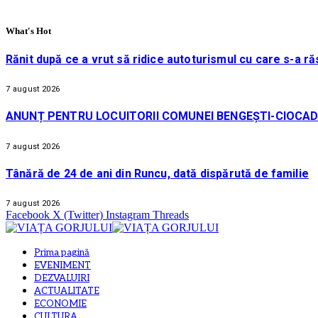
What's Hot
Rănit după ce a vrut să ridice autoturismul cu care s-a ră
7 august 2026
ANUNȚ PENTRU LOCUITORII COMUNEI BENGEȘTI-CIOCAD
7 august 2026
Tânără de 24 de ani din Runcu, dată dispărută de familie
7 august 2026
Facebook
X (Twitter)
Instagram
Threads
Prima pagină
EVENIMENT
DEZVALUIRI
ACTUALITATE
ECONOMIE
CULTURA