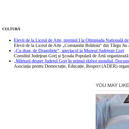
CULTURĂ
Elevii de la Liceul de Arte, premiul I la Olimpiada Națională de
Elevii de la Liceul de Arte „Constantin Brăiloiu“ din Târgu Jiu
„Cu drag, de Dragobete”, spectacol la Muzeul Județean Gorj
Consiliul Judeţean Gorj și Şcoala Populară de Artă organizează
„Mărturii despre Județul Gorj în primul război mondial. Docume
Asociația pentru Democrație, Educație, Respect (ADER) organ