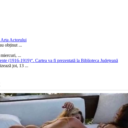
 Arta Actorului
 au obținut
...
 miercuri,
...
nte (1916-1919)“. Cartea va fi prezentată la Biblioteca Județeană
izează joi, 13
...