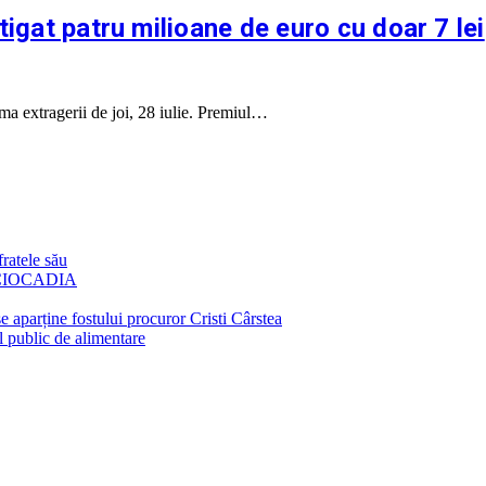
tigat patru milioane de euro cu doar 7 lei
ma extragerii de joi, 28 iulie. Premiul…
fratele său
CIOCADIA
e aparține fostului procuror Cristi Cârstea
l public de alimentare