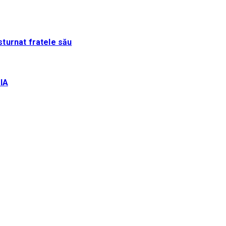
sturnat fratele său
IA