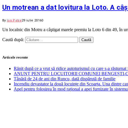
Un motrean a dat lovitura la Loto. A câș
By
Ion Petre
29 iulie 2016
0
Un localnic din Motru a câştigat marele premiu la Loto 6 din 49, în ur
Caută după:
Articole recente
Rănit după ce a vrut să ridice autoturismul cu care s-a răsturnat 
ANUNȚ PENTRU LOCUITORII COMUNEI BENGEȘTI-
Tânără de 24 de ani din Runcu, dată dispărută de familie
Incendiu devastator la două locuințe din Scoarța. Una dintre cas
Apel pentru folosirea în mod rațional a apei furnizate în sistemu