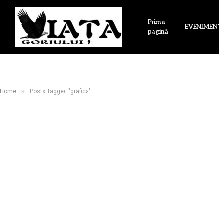
Prima
EVENIMEN
pagină
»
Home
Posts Tagged "grafica"