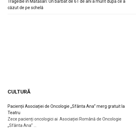
Tragedie în Mătăsari: Un bărbat de 61 de ani a murit după ce a
căzut de pe schelă
CULTURĂ
Pacienții Asociației de Oncologie „Sfânta Ana” merg gratuit la
Teatru
Zece pacienți oncologici ai Asociației Română de Oncologie
„Sfânta Ana”
...