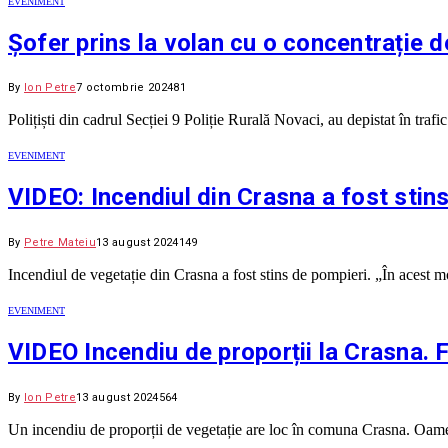
EVENIMENT
Șofer prins la volan cu o concentrație de
By
Ion Petre
7 octombrie 2024
81
Polițiști din cadrul Secției 9 Poliție Rurală Novaci, au depistat în tra
EVENIMENT
VIDEO: Incendiul din Crasna a fost stin
By
Petre Mateiu
13 august 2024
149
Incendiul de vegetație din Crasna a fost stins de pompieri. „În acest 
EVENIMENT
VIDEO Incendiu de proporții la Crasna. Fo
By
Ion Petre
13 august 2024
564
Un incendiu de proporții de vegetație are loc în comuna Crasna. Oame