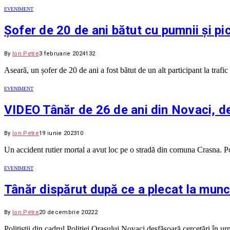
EVENIMENT
Șofer de 20 de ani bătut cu pumnii și pic
By
Ion Petre
3 februarie 2024
132
Aseară, un șofer de 20 de ani a fost bătut de un alt participant la tra
EVENIMENT
VIDEO Tânăr de 26 de ani din Novaci, de
By
Ion Petre
19 iunie 2023
10
Un accident rutier mortal a avut loc pe o stradă din comuna Crasna. Poli
EVENIMENT
Tânăr dispărut după ce a plecat la munc
By
Ion Petre
20 decembrie 2022
2
Polițiștii din cadrul Poliției Orașului Novaci desfășoară cercetă