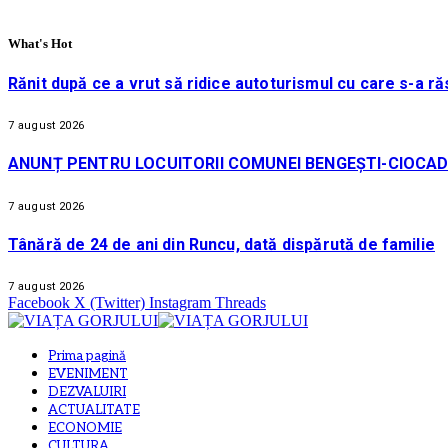
What's Hot
Rănit după ce a vrut să ridice autoturismul cu care s-a ră
7 august 2026
ANUNȚ PENTRU LOCUITORII COMUNEI BENGEȘTI-CIOCAD
7 august 2026
Tânără de 24 de ani din Runcu, dată dispărută de familie
7 august 2026
Facebook
X (Twitter)
Instagram
Threads
Prima pagină
EVENIMENT
DEZVALUIRI
ACTUALITATE
ECONOMIE
CULTURA