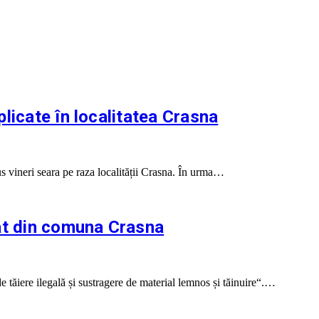
licate în localitatea Crasna
us vineri seara pe raza localității Crasna. În urma…
bat din comuna Crasna
 tăiere ilegală și sustragere de material lemnos și tăinuire“.…