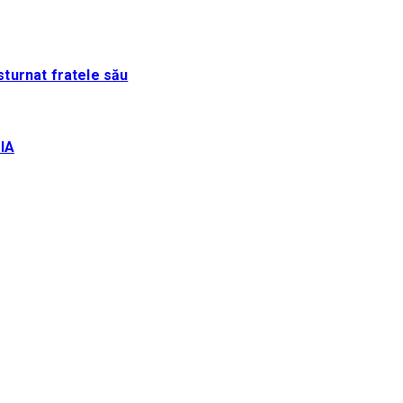
sturnat fratele său
IA