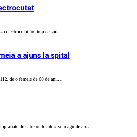
ectrocutat
s-a electrocutat, în timp ce suda…
eia a ajuns la spital
ul 112, de o femeie de 68 de ani,…
ografiate de către un localnic și imaginile au…