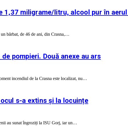
 1,37 miligrame/litru, alcool pur în aerul
fic un bărbat, de 46 de ani, din Crasna,…
s de pompieri. Două anexe au ars
moment incendiul de la Crasna este localizat, nu…
cul s-a extins și la locuințe
nii au sunat îngroziți la ISU Gorj, iar un…