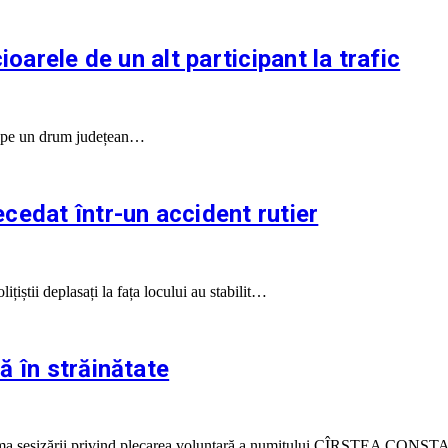
ioarele de un alt participant la trafic
fic pe un drum județean…
cedat într-un accident rutier
țiștii deplasați la fața locului au stabilit…
ă în străinătate
ri în urma sesizării privind plecarea voluntară a numitului CÎRSTEA