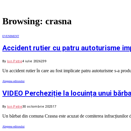
Browsing:
crasna
EVENIMENT
Accident rutier cu patru autoturisme imp
By
Ion Petre
4 iulie 2026
239
Un accident rutier în care au fost implicate patru autoturisme s-a prod
Alegerea editorului
VIDEO Percheziție la locuința unui băr
By
Ion Petre
30 octombrie 2025
17
Un bărbat din comuna Crasna este acuzat de comiterea infracțiunilor de
Alegerea editorului