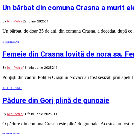
Un bărbat din comuna Crasna a murit el
By
Ion Petre
29 iunie 2025
61
Un bărbat, de doar 35 de ani, din comuna Crasna, a decedat, după ce 
EVENIMENT
Femeie din Crasna lovită de nora sa. Fem
By
Ion Petre
16 februarie 2025
244
Polițiști din cadrul Poliției Orașului Novaci au fost sesizați prin apel
ACTUALITATE
Pădure din Gorj plină de gunoaie
By
Ion Petre
11 februarie 2025
111
O pădure din comuna Crasna este plină de gunoaie. Acestea au fost fot