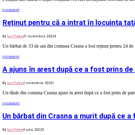
EVENIMENT
Reținut pentru că a intrat în locuința tat
By
Ion Petre
21 noiembrie 2022
4
Un bărbat de 33 de ani din comuna Crasna a fost reținut pentru 24 de 
EVENIMENT
A ajuns în arest după ce a fost prins de 
By
Ion Petre
2 noiembrie 2022
1
Un tânăr din comuna Crasna ajuns in arest după ce a fost prins de patr
EVENIMENT
Un bărbat din Crasna a murit după ce a 
By
Ion Petre
4 iulie 2022
3