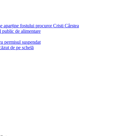
e aparține fostului procuror Cristi Cârstea
l public de alimentare
 cu permisul suspendat
căzut de pe schelă