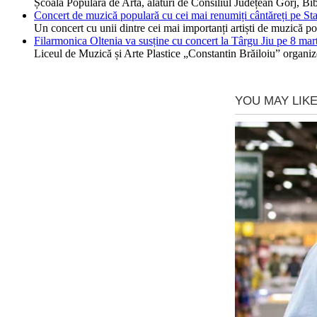
Școala Populară de Artă, alături de Consiliul Județean Gorj, Bi
Concert de muzică populară cu cei mai renumiți cântăreți pe St
Un concert cu unii dintre cei mai importanți artiști de muzică p
Filarmonica Oltenia va susține cu concert la Târgu Jiu pe 8 mar
Liceul de Muzică și Arte Plastice „Constantin Brăiloiu” organi