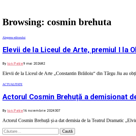
Browsing:
cosmin brehuta
Alegerea editorului
Elevii de la Liceul de Arte, premiul I la
By
Ion Petre
9 mai 2026
82
Elevii de la Liceul de Arte „Constantin Brăiloiu“ din Târgu Jiu au ob
ACTUALITATE
Actorul Cosmin Brehuță a demisionat de 
By
Ion Petre
16 noiembrie 2024
307
Actorul Cosmin Brehuță și-a dat demisia de la Teatrul Dramatic „Elvir
Caută
după: