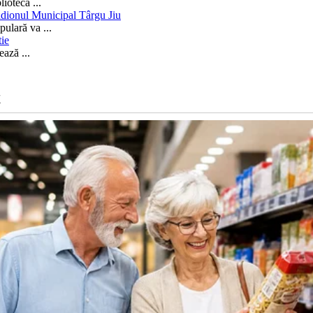
blioteca
...
adionul Municipal Târgu Jiu
opulară va
...
tie
zează
...