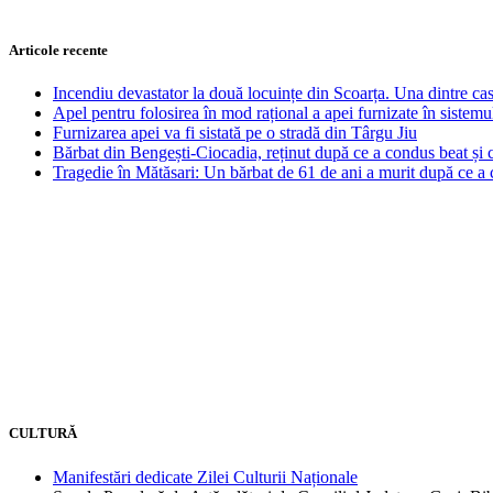
Articole recente
Incendiu devastator la două locuințe din Scoarța. Una dintre cas
Apel pentru folosirea în mod rațional a apei furnizate în sistemu
Furnizarea apei va fi sistată pe o stradă din Târgu Jiu
Bărbat din Bengești-Ciocadia, reținut după ce a condus beat și
Tragedie în Mătăsari: Un bărbat de 61 de ani a murit după ce a 
CULTURĂ
Manifestări dedicate Zilei Culturii Naționale