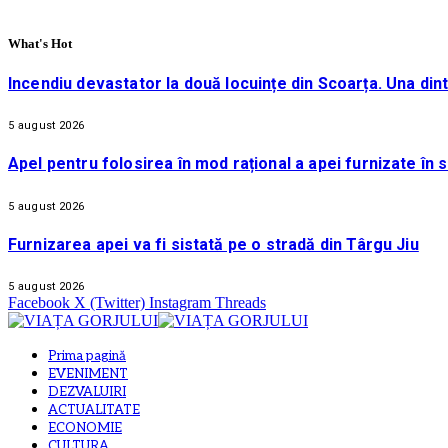
What's Hot
Incendiu devastator la două locuințe din Scoarța. Una din
5 august 2026
Apel pentru folosirea în mod rațional a apei furnizate în 
5 august 2026
Furnizarea apei va fi sistată pe o stradă din Târgu Jiu
5 august 2026
Facebook
X (Twitter)
Instagram
Threads
Prima pagină
EVENIMENT
DEZVALUIRI
ACTUALITATE
ECONOMIE
CULTURA