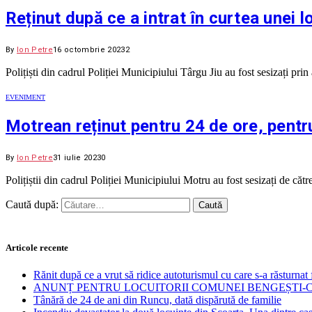
Reținut după ce a intrat în curtea unei 
By
Ion Petre
16 octombrie 2023
2
Polițiști din cadrul Poliției Municipiului Târgu Jiu au fost sesizați pr
EVENIMENT
Motrean reținut pentru 24 de ore, pentru
By
Ion Petre
31 iulie 2023
0
Polițiștii din cadrul Poliției Municipiului Motru au fost sesizați de c
Caută după:
Articole recente
Rănit după ce a vrut să ridice autoturismul cu care s-a răsturnat 
ANUNȚ PENTRU LOCUITORII COMUNEI BENGEȘTI-
Tânără de 24 de ani din Runcu, dată dispărută de familie