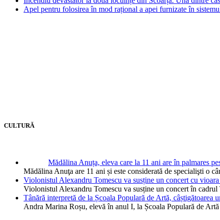
Incendiu devastator la două locuințe din Scoarța. Una dintre cas
Apel pentru folosirea în mod rațional a apei furnizate în sistemu
CULTURĂ
Mădălina Anuța, eleva care la 11 ani are în palmares pes
Mădălina Anuţa are 11 ani și este considerată de specialişti o c
Violonistul Alexandru Tomescu va susține un concert cu vioara 
Violonistul Alexandru Tomescu va susține un concert în cadrul
Tânără interpretă de la Școala Populară de Artă, câștigătoarea 
Andra Marina Roșu, elevă în anul I, la Școala Populară de Artă