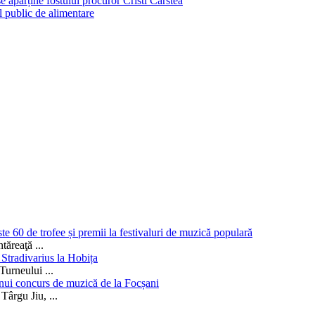
e aparține fostului procuror Cristi Cârstea
l public de alimentare
te 60 de trofee și premii la festivaluri de muzică populară
ântăreaţă
...
Stradivarius la Hobița
 Turneului
...
unui concurs de muzică de la Focșani
 Târgu Jiu,
...