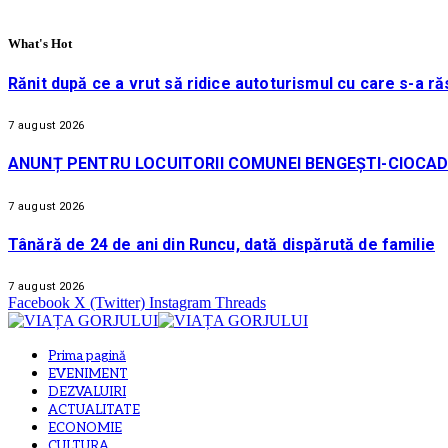
What's Hot
Rănit după ce a vrut să ridice autoturismul cu care s-a ră
7 august 2026
ANUNȚ PENTRU LOCUITORII COMUNEI BENGEȘTI-CIOCAD
7 august 2026
Tânără de 24 de ani din Runcu, dată dispărută de familie
7 august 2026
Facebook
X (Twitter)
Instagram
Threads
Prima pagină
EVENIMENT
DEZVALUIRI
ACTUALITATE
ECONOMIE
CULTURA