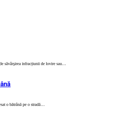
de săvârşirea infracțiunii de lovire sau…
rână
resat o bătrână pe o stradă…