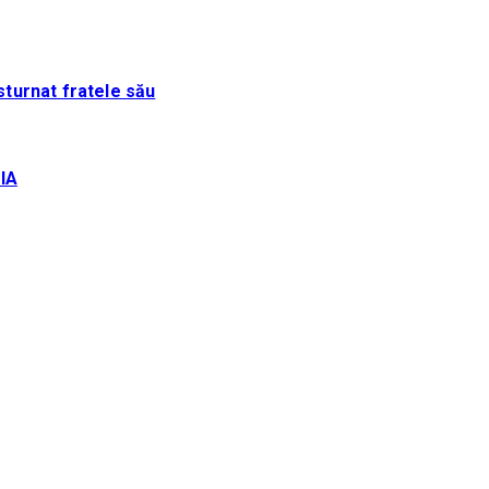
sturnat fratele său
IA