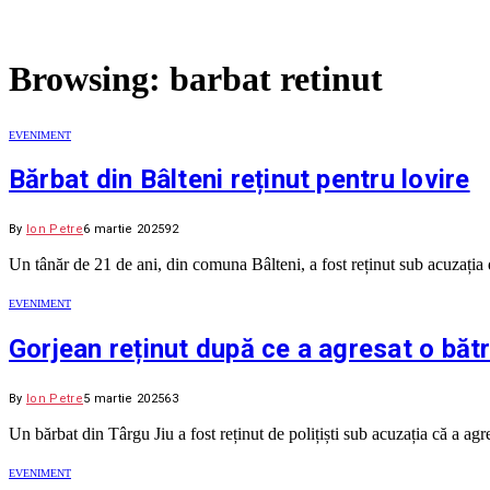
Browsing:
barbat retinut
EVENIMENT
Bărbat din Bâlteni reținut pentru lovire
By
Ion Petre
6 martie 2025
92
Un tânăr de 21 de ani, din comuna Bâlteni, a fost reținut sub acuzația 
EVENIMENT
Gorjean reținut după ce a agresat o băt
By
Ion Petre
5 martie 2025
63
Un bărbat din Târgu Jiu a fost reținut de polițiști sub acuzația că a ag
EVENIMENT