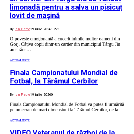
limonadă pentru a salva un pisicuț
lovit de mașină
By
Ion Petre
19 iulie 2026
1.221
O poveste emoţionantă a cucerit inimile multor oameni din
Gorj. Câțiva copii dintr-un cartier din municipiul Târgu Jiu
au strâns…
ACTUALITATE
Finala Campionatului Mondial de
Fotbal, la Tărâmul Cerbilor
By
Ion Petre
19 iulie 2026
0
Finala Campionatului Mondial de Fotbal va putea fi urmărită
pe un ecran de mari dimensiuni la Tărâmul Cerbilor, de la…
ACTUALITATE
VIDEO Veteranul de război de la