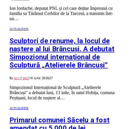
Ion Iordache, deputat PNL și cel care deține împreună cu
familia sa Tărâmul Cerbilor de la Turceni, a transmis într-
un…
ACTUALITATE
Sculptori de renume, la locul de
naștere al lui Brâncuși. A debutat
Simpozionul internațional de
Sculptură „Atelierele Brâncuși“
By
Ion Petre
14 iulie 2026
27
Simpozionul Internațional de Sculptură „Atelierele
Brâncuși” a debutat luni, 13 iulie, în satul Hobița, comuna
Peștișani, locul de naștere al…
ACTUALITATE
Primarul comunei Săcelu a fost
amendat cu 5.000 de lei