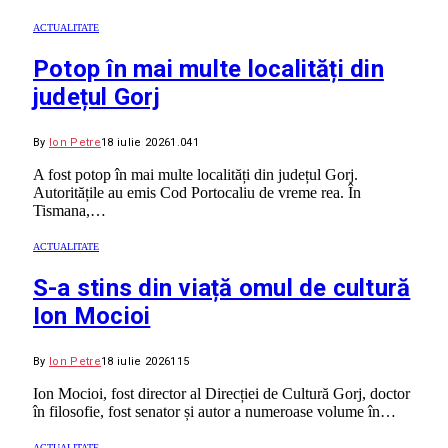
ACTUALITATE
Potop în mai multe localități din
județul Gorj
By
Ion Petre
18 iulie 2026
1.041
A fost potop în mai multe localități din județul Gorj.
Autoritățile au emis Cod Portocaliu de vreme rea. În
Tismana,…
ACTUALITATE
S-a stins din viață omul de cultură
Ion Mocioi
By
Ion Petre
18 iulie 2026
115
Ion Mocioi, fost director al Direcției de Cultură Gorj, doctor
în filosofie, fost senator și autor a numeroase volume în…
ACTUALITATE