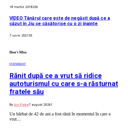
18 martie 2018
226
VIDEO Tânărul care este de negăsit după ce a
căzut în Jiu se căsătorise cu o zi înainte
7 iunie 2021
33
Don't Miss
EVENIMENT
Rănit după ce a vrut să ridice
autoturismul cu care s-a răsturnat
fratele său
By
Ion Petre
7 august 2026
1
Un bărbat de 42 de ani a fost rănit în momentul în care a
vrut…