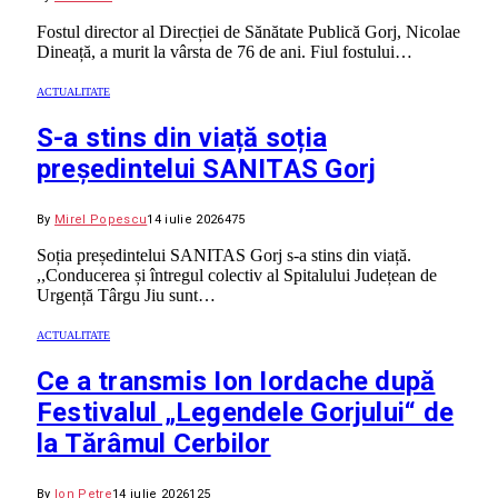
Fostul director al Direcției de Sănătate Publică Gorj, Nicolae
Dineață, a murit la vârsta de 76 de ani. Fiul fostului…
ACTUALITATE
S-a stins din viață soția
președintelui SANITAS Gorj
By
Mirel Popescu
14 iulie 2026
475
Soția președintelui SANITAS Gorj s-a stins din viață.
,,Conducerea și întregul colectiv al Spitalului Județean de
Urgență Târgu Jiu sunt…
ACTUALITATE
Ce a transmis Ion Iordache după
Festivalul „Legendele Gorjului“ de
la Tărâmul Cerbilor
By
Ion Petre
14 iulie 2026
125