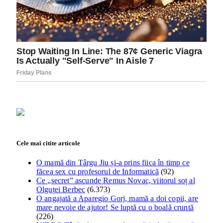
Cele mai citite articole
O mamă din Târgu Jiu și-a prins fiica în timp ce
făcea sex cu profesorul de Informatică
(92)
Ce „secret” ascunde Remus Novac, viitorul soț al
Olguței Berbec
(6.373)
O angajată a Aparegio Gorj, mamă a doi copii, are
mare nevoie de ajutor! Se luptă cu o boală cruntă
(226)