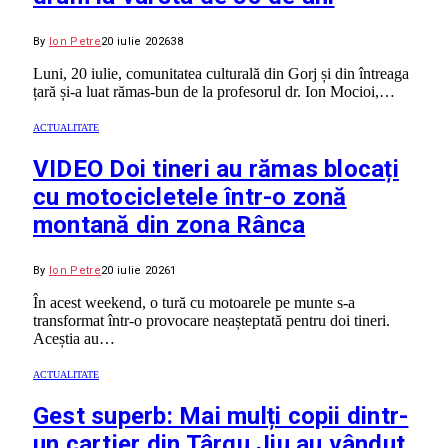
By
Ion Petre
20 iulie 2026
38
Luni, 20 iulie, comunitatea culturală din Gorj și din întreaga
țară și-a luat rămas-bun de la profesorul dr. Ion Mocioi,…
ACTUALITATE
VIDEO Doi tineri au rămas blocați
cu motocicletele într-o zonă
montană din zona Rânca
By
Ion Petre
20 iulie 2026
1
În acest weekend, o tură cu motoarele pe munte s-a
transformat într-o provocare neașteptată pentru doi tineri.
Aceștia au…
ACTUALITATE
Gest superb: Mai mulți copii dintr-
un cartier din Târgu Jiu au vândut