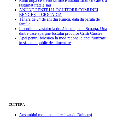
Rănit după ce a vrut să ridice autoturismul cu care s-a
răsturnat fratele său
ANUNȚ PENTRU LOCUITORII COMUNEI
BENGEȘTI-CIOCADIA
Tânără de 24 de ani din Runcu, dată dispărută de
familie
Incendiu devastator la două locuințe din Scoarța. Una
dintre case aparține fostului procuror Cristi Cârstea
Apel pentru folosirea în mod rațional a apei furnizate
în sistemul public de alimentare
CULTURĂ
Ansamblul monumental realizat de Brâncuși