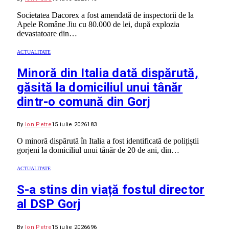
Societatea Dacorex a fost amendată de inspectorii de la
Apele Române Jiu cu 80.000 de lei, după explozia
devastatoare din…
ACTUALITATE
Minoră din Italia dată dispărută,
găsită la domiciliul unui tânăr
dintr-o comună din Gorj
By
Ion Petre
15 iulie 2026
183
O minoră dispărută în Italia a fost identificată de polițiștii
gorjeni la domiciliul unui tânăr de 20 de ani, din…
ACTUALITATE
S-a stins din viață fostul director
al DSP Gorj
By
Ion Petre
15 iulie 2026
696