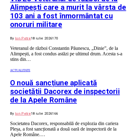
Alimpești care a murit la vârsta de
103 ani a fost înmormântat cu
onoruri militare
By
Ion Petre
18 iulie 2026
170
Veteranul de război Constantin Păunescu, „Dinie”, de la
Alimpești, a fost condus astăzi pe ultimul drum. Acesta s-a
stins din…
ACTUALITATE
O nouă sancțiune aplicată
societății Dacorex de inspectorii
de la Apele Române
By
Ion Petre
18 iulie 2026
166
Societatea Dacorex, responsabilă de explozia din cariera
Pleșa, a fost sancționată a două oară de inspectorii de la
Apele Române.…