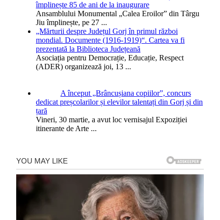
împlinește 85 de ani de la inaugurare
Ansamblului Monumental „Calea Eroilor” din Târgu
Jiu împlinește, pe 27
...
„Mărturii despre Județul Gorj în primul război
mondial. Documente (1916-1919)“. Cartea va fi
prezentată la Biblioteca Județeană
Asociația pentru Democrație, Educație, Respect
(ADER) organizează joi, 13
...
A început „Brâncușiana copiilor”, concurs
dedicat preșcolarilor și elevilor talentați din Gorj și din
țară
Vineri, 30 martie, a avut loc vernisajul Expoziției
itinerante de Arte
...