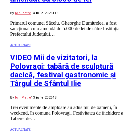
By
Ion Petre
14 iulie 2026
116
Primarul comunei Săcelu, Gheorghe Dumitrelea, a fost
sancționat cu o amendă de 5.000 de lei de către Instituția
Prefectului Județului…
ACTUALITATE
VIDEO Mii de vizitatori, la
Polovragi: tabără de sculptură
dacică, festival gastronomic și
Târgul de Sfântul Ilie
By
Ion Petre
13 iulie 2026
48
Trei evenimente de amploare au adus mii de oameni, în
weekend, în comuna Polovragi. Festivitatea de închidere a
Taberei de…
ACTUALITATE