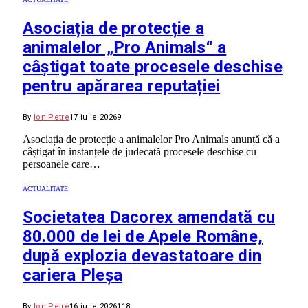
Asociația de protecție a
animalelor „Pro Animals“ a
câștigat toate procesele deschise
pentru apărarea reputației
By
Ion Petre
17 iulie 2026
9
Asociația de protecție a animalelor Pro Animals anunță că a
câștigat în instanțele de judecată procesele deschise cu
persoanele care…
ACTUALITATE
Societatea Dacorex amendată cu
80.000 de lei de Apele Române,
după explozia devastatoare din
cariera Pleșa
By
Ion Petre
16 iulie 2026
118