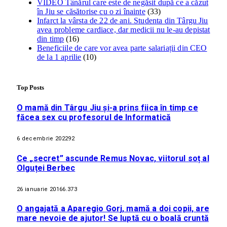
VIDEO Tânărul care este de negăsit după ce a căzut
în Jiu se căsătorise cu o zi înainte
(33)
Infarct la vârsta de 22 de ani. Studenta din Târgu Jiu
avea probleme cardiace, dar medicii nu le-au depistat
din timp
(16)
Beneficiile de care vor avea parte salariații din CEO
de la 1 aprilie
(10)
Top Posts
O mamă din Târgu Jiu și-a prins fiica în timp ce
făcea sex cu profesorul de Informatică
6 decembrie 2022
92
Ce „secret” ascunde Remus Novac, viitorul soț al
Olguței Berbec
26 ianuarie 2016
6.373
O angajată a Aparegio Gorj, mamă a doi copii, are
mare nevoie de ajutor! Se luptă cu o boală cruntă