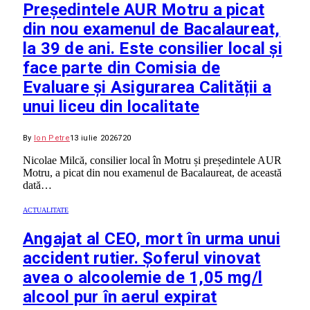
Președintele AUR Motru a picat
din nou examenul de Bacalaureat,
la 39 de ani. Este consilier local și
face parte din Comisia de
Evaluare și Asigurarea Calității a
unui liceu din localitate
By
Ion Petre
13 iulie 2026
720
Nicolae Milcă, consilier local în Motru și președintele AUR
Motru, a picat din nou examenul de Bacalaureat, de această
dată…
ACTUALITATE
Angajat al CEO, mort în urma unui
accident rutier. Șoferul vinovat
avea o alcoolemie de 1,05 mg/l
alcool pur în aerul expirat