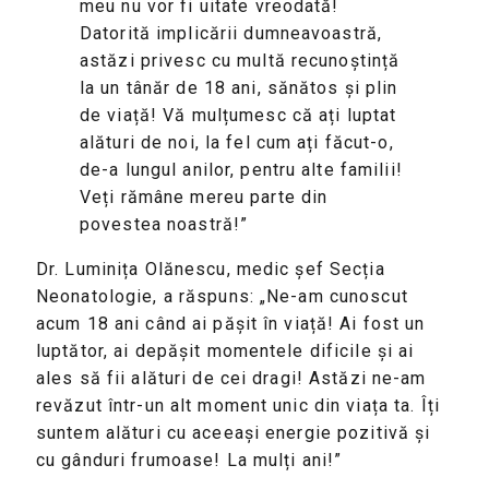
meu nu vor fi uitate vreodată!
Datorită implicării dumneavoastră,
astăzi privesc cu multă recunoștință
la un tânăr de 18 ani, sănătos și plin
de viață! Vă mulțumesc că ați luptat
alături de noi, la fel cum ați făcut-o,
de-a lungul anilor, pentru alte familii!
Veți rămâne mereu parte din
povestea noastră!”
Dr. Luminița Olănescu, medic șef Secția
Neonatologie, a răspuns: „Ne-am cunoscut
acum 18 ani când ai pășit în viață! Ai fost un
luptător, ai depășit momentele dificile și ai
ales să fii alături de cei dragi! Astăzi ne-am
revăzut într-un alt moment unic din viața ta. Îți
suntem alături cu aceeași energie pozitivă și
cu gânduri frumoase! La mulți ani!”