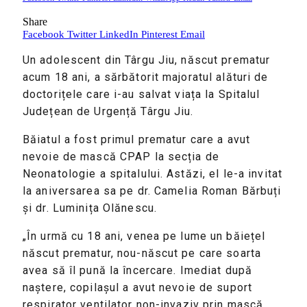
Share
Facebook
Twitter
LinkedIn
Pinterest
Email
Un adolescent din Târgu Jiu, născut prematur
acum 18 ani, a sărbătorit majoratul alături de
doctorițele care i-au salvat viața la Spitalul
Județean de Urgență Târgu Jiu.
Băiatul a fost primul prematur care a avut
nevoie de mască CPAP la secția de
Neonatologie a spitalului. Astăzi, el le-a invitat
la aniversarea sa pe dr. Camelia Roman Bărbuți
și dr. Luminița Olănescu.
„În urmă cu 18 ani, venea pe lume un băiețel
născut prematur, nou-născut pe care soarta
avea să îl pună la încercare. Imediat după
naștere, copilașul a avut nevoie de suport
respirator ventilator non-invaziv prin mască