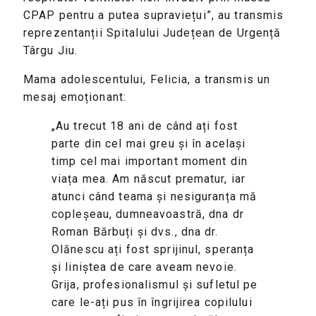
CPAP pentru a putea supraviețui”, au transmis
reprezentanții Spitalului Județean de Urgență
Târgu Jiu.
Mama adolescentului, Felicia, a transmis un
mesaj emoționant:
„Au trecut 18 ani de când ați fost
parte din cel mai greu și în același
timp cel mai important moment din
viața mea. Am născut prematur, iar
atunci când teama și nesiguranța mă
copleșeau, dumneavoastră, dna dr
Roman Bărbuți și dvs., dna dr.
Olănescu ați fost sprijinul, speranța
și liniștea de care aveam nevoie.
Grija, profesionalismul și sufletul pe
care le-ați pus în îngrijirea copilului