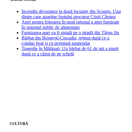
Incendiu devastator la două locuințe din Scoarța. Una
dintre case aparține fostului procuror Cristi Cârstea
Apel pentru folosirea în mod rațional a apei furnizate
în sistemul public de alimentare
Furnizarea apei va fi sistată pe o stradă din Târgu Jiu
Bărbat din Bengești-Ciocadia, reținut după ce a
condus beat și cu permisul suspendat
Tragedie în Mătăsari: Un bărbat de 61 de ani a murit
după ce a căzut de pe schelă
CULTURĂ