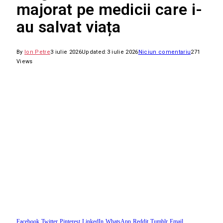
majorat pe medicii care i-
au salvat viața
By
Ion Petre
3 iulie 2026
Updated:
3 iulie 2026
Niciun comentariu
271
Views
Facebook
Twitter
Pinterest
LinkedIn
WhatsApp
Reddit
Tumblr
Email