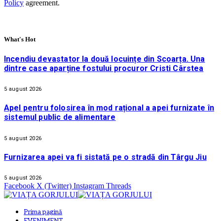
Policy
agreement.
What's Hot
Incendiu devastator la două locuințe din Scoarța. Una
dintre case aparține fostului procuror Cristi Cârstea
5 august 2026
Apel pentru folosirea în mod rațional a apei furnizate în
sistemul public de alimentare
5 august 2026
Furnizarea apei va fi sistată pe o stradă din Târgu Jiu
5 august 2026
Facebook
X (Twitter)
Instagram
Threads
Prima pagină