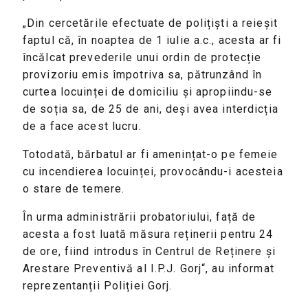
„Din cercetările efectuate de polițiști a reieșit
faptul că, în noaptea de 1 iulie a.c., acesta ar fi
încălcat prevederile unui ordin de protecție
provizoriu emis împotriva sa, pătrunzând în
curtea locuinței de domiciliu și apropiindu-se
de soția sa, de 25 de ani, deși avea interdicția
de a face acest lucru.
Totodată, bărbatul ar fi amenințat-o pe femeie
cu incendierea locuinței, provocându-i acesteia
o stare de temere.
În urma administrării probatoriului, față de
acesta a fost luată măsura reținerii pentru 24
de ore, fiind introdus în Centrul de Reținere și
Arestare Preventivă al I.P.J. Gorj“, au informat
reprezentanții Poliției Gorj.