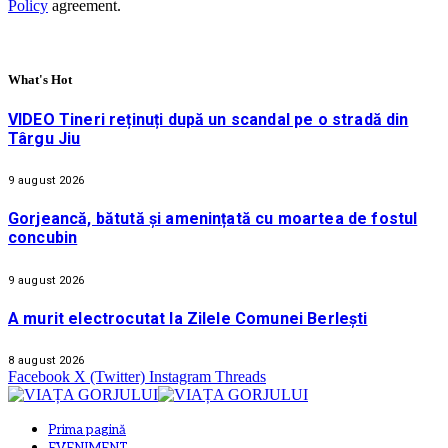
Policy
agreement.
What's Hot
VIDEO Tineri reținuți după un scandal pe o stradă din
Târgu Jiu
9 august 2026
Gorjeancă, bătută și amenințată cu moartea de fostul
concubin
9 august 2026
A murit electrocutat la Zilele Comunei Berlești
8 august 2026
Facebook
X (Twitter)
Instagram
Threads
Prima pagină