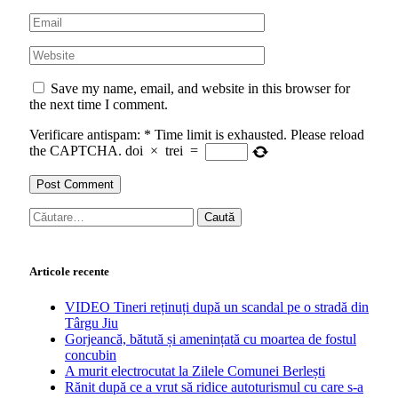
Save my name, email, and website in this browser for
the next time I comment.
Verificare antispam:
*
Time limit is exhausted. Please reload
the CAPTCHA.
doi
×
trei
=
Caută
după:
Articole recente
VIDEO Tineri reținuți după un scandal pe o stradă din
Târgu Jiu
Gorjeancă, bătută și amenințată cu moartea de fostul
concubin
A murit electrocutat la Zilele Comunei Berlești
Rănit după ce a vrut să ridice autoturismul cu care s-a