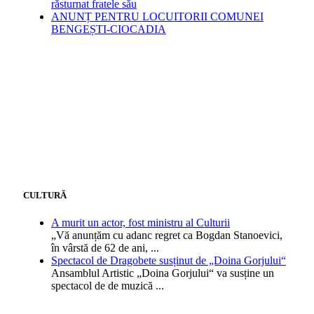
răsturnat fratele său
ANUNȚ PENTRU LOCUITORII COMUNEI
BENGEȘTI-CIOCADIA
CULTURĂ
A murit un actor, fost ministru al Culturii
„Vă anunțăm cu adanc regret ca Bogdan Stanoevici,
în vârstă de 62 de ani,
...
Spectacol de Dragobete susținut de „Doina Gorjului“
Ansamblul Artistic „Doina Gorjului“ va susține un
spectacol de de muzică
...