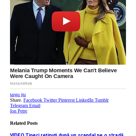
targu jiu
Share.
Facebook
Twitter
Pinterest
LinkedIn
Tumblr
Telegram
Email
Ion Petre
Related
Posts
VIDEO Tineri reținuți după un scandal pe o stradă