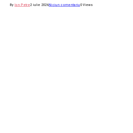
By
Ion Petre
2 iulie 2026
Niciun comentariu
0
Views