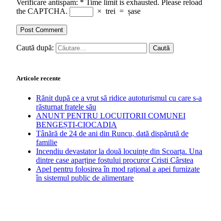
Verificare antispam:
*
Time limit is exhausted. Please reload
the CAPTCHA.
×
trei
=
șase
Caută după:
Articole recente
Rănit după ce a vrut să ridice autoturismul cu care s-a
răsturnat fratele său
ANUNȚ PENTRU LOCUITORII COMUNEI
BENGEȘTI-CIOCADIA
Tânără de 24 de ani din Runcu, dată dispărută de
familie
Incendiu devastator la două locuințe din Scoarța. Una
dintre case aparține fostului procuror Cristi Cârstea
Apel pentru folosirea în mod rațional a apei furnizate
în sistemul public de alimentare