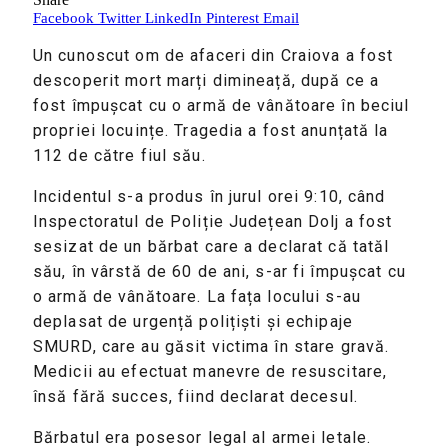
Facebook
Twitter
LinkedIn
Pinterest
Email
Un cunoscut om de afaceri din Craiova a fost
descoperit mort marți dimineață, după ce a
fost împușcat cu o armă de vânătoare în beciul
propriei locuințe. Tragedia a fost anunțată la
112 de către fiul său.
Incidentul s-a produs în jurul orei 9:10, când
Inspectoratul de Poliție Județean Dolj a fost
sesizat de un bărbat care a declarat că tatăl
său, în vârstă de 60 de ani, s-ar fi împușcat cu
o armă de vânătoare. La fața locului s-au
deplasat de urgență polițiști și echipaje
SMURD, care au găsit victima în stare gravă.
Medicii au efectuat manevre de resuscitare,
însă fără succes, fiind declarat decesul.
Bărbatul era posesor legal al armei letale.