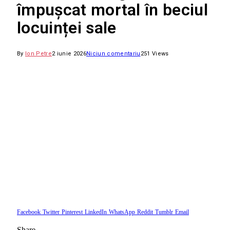
împușcat mortal în beciul
locuinței sale
By
Ion Petre
2 iunie 2026
Niciun comentariu
251
Views
Facebook
Twitter
Pinterest
LinkedIn
WhatsApp
Reddit
Tumblr
Email
Share