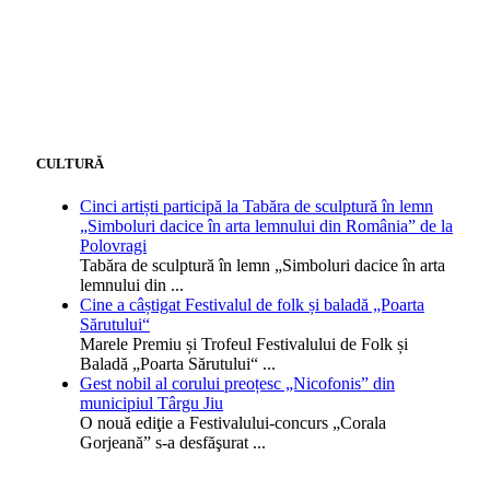
CULTURĂ
Cinci artiști participă la Tabăra de sculptură în lemn
„Simboluri dacice în arta lemnului din România” de la
Polovragi
Tabăra de sculptură în lemn „Simboluri dacice în arta
lemnului din
...
Cine a câștigat Festivalul de folk și baladă „Poarta
Sărutului“
Marele Premiu și Trofeul Festivalului de Folk și
Baladă „Poarta Sărutului“
...
Gest nobil al corului preoțesc „Nicofonis” din
municipiul Târgu Jiu
O nouă ediţie a Festivalului-concurs „Corala
Gorjeană” s-a desfăşurat
...