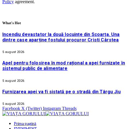
Policy
agreement.
What's Hot
Incendiu devastator la două locuințe din Scoarța. Una
dintre case aparține fostului procuror Cristi Cârstea
5 august 2026
Apel pentru folosirea în mod rațional a apei furnizate în
sistemul public de alimentare
5 august 2026
Furnizarea apei va fi sistată pe o stradă din Târgu Jiu
5 august 2026
Facebook
X (Twitter)
Instagram
Threads
Prima pagină