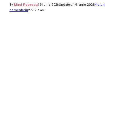
By
Mirel Popescu
19 iunie 2026
Updated:
19 iunie 2026
Niciun
comentariu
277
Views