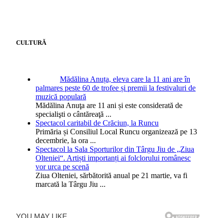
CULTURĂ
Mădălina Anuța, eleva care la 11 ani are în
palmares peste 60 de trofee și premii la festivaluri de
muzică populară
Mădălina Anuţa are 11 ani și este considerată de
specialişti o cântăreaţă
...
Spectacol caritabil de Crăciun, la Runcu
Primăria și Consiliul Local Runcu organizează pe 13
decembrie, la ora
...
Spectacol la Sala Sporturilor din Târgu Jiu de „Ziua
Olteniei“. Artiști importanți ai folclorului românesc
vor urca pe scenă
Ziua Olteniei, sărbătorită anual pe 21 martie, va fi
marcată la Târgu Jiu
...