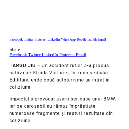
Facebook
Twitter
Pinterest
LinkedIn
WhatsApp
Reddit
Tumblr
Email
Share
Facebook
Twitter
LinkedIn
Pinterest
Email
TÂRGU JIU
 – Un accident rutier s-a produs 
astăzi pe Strada Victoriei, în zona sediului 
Edilitara, unde două autoturisme au intrat în 
coliziune.
Impactul a provocat avarii serioase unui BMW, 
iar pe carosabil au rămas împrăștiate 
numeroase fragmente și resturi rezultate din 
coliziune.