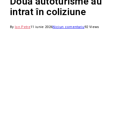
Două autoturisme au
intrat în coliziune
By
Ion Petre
11 iunie 2026
Niciun comentariu
92
Views