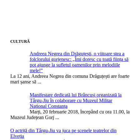
CULTURĂ
Andreea Negrea din Drăguțești, o viitoare stea a
folclorului gorjenesc: „Îmi doresc cu toată ființa să
pot ajunge la sufletul oamenilor prin melodiile
mele!”
La 12 ani, Andreea Negrea din comuna Drăguțești are foarte
mari șanse să
...
Manifestare dedicată lui Brâncuși organizată la
Târgu-Jiu în colaborare cu Muzeul Militar
Național Constanța
Marți, 20 februarie 2018, începând cu ora 11.00, la
Muzeul Județean Gorj
...
O actriță din Târgu-Jiu va juca pe scenele teatrelor din
Elveția