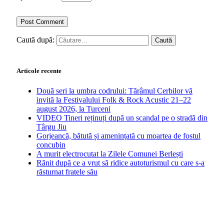
Caută după:
Articole recente
Două seri la umbra codrului: Tărâmul Cerbilor vă
invită la Festivalului Folk & Rock Acustic 21–22
august 2026, la Turceni
VIDEO Tineri reținuți după un scandal pe o stradă din
Târgu Jiu
Gorjeancă, bătută și amenințată cu moartea de fostul
concubin
A murit electrocutat la Zilele Comunei Berlești
Rănit după ce a vrut să ridice autoturismul cu care s-a
răsturnat fratele său