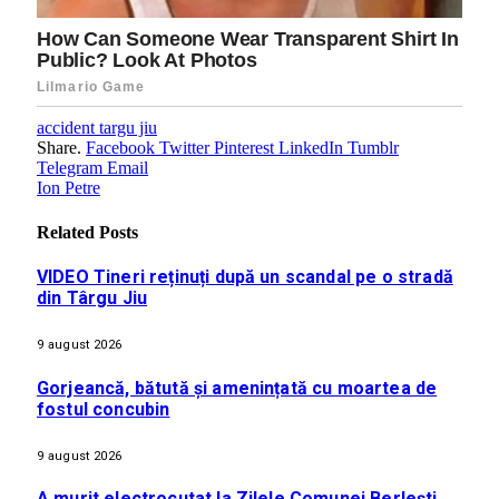
accident targu jiu
Share.
Facebook
Twitter
Pinterest
LinkedIn
Tumblr
Telegram
Email
Ion Petre
Related
Posts
VIDEO Tineri reținuți după un scandal pe o stradă
din Târgu Jiu
9 august 2026
Gorjeancă, bătută și amenințată cu moartea de
fostul concubin
9 august 2026
A murit electrocutat la Zilele Comunei Berlești