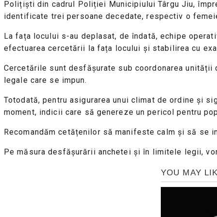
Polițiști din cadrul Poliției Municipiului Târgu Jiu, îm
identificate trei persoane decedate, respectiv o femei
La fața locului s-au deplasat, de îndată, echipe operati
efectuarea cercetării la fața locului și stabilirea cu ex
Cercetările sunt desfășurate sub coordonarea unității 
legale care se impun.
Totodată, pentru asigurarea unui climat de ordine și si
moment, indicii care să genereze un pericol pentru pop
Recomandăm cetățenilor să manifeste calm și să se in
Pe măsura desfășurării anchetei și în limitele legii, vo