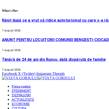
What's Hot
Rănit după ce a vrut să ridice autoturismul cu care s-a ră
7 august 2026
ANUNȚ PENTRU LOCUITORII COMUNEI BENGEȘTI-CIOCAD
7 august 2026
Tânără de 24 de ani din Runcu, dată dispărută de familie
7 august 2026
Facebook
X (Twitter)
Instagram
Threads
Prima pagină
EVENIMENT
DEZVALUIRI
ACTUALITATE
ECONOMIE
CULTURA