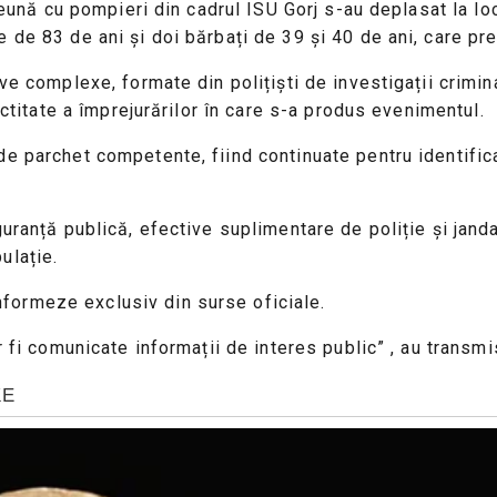
preună cu pompieri din cadrul ISU Gorj s-au deplasat la lo
e de 83 de ani și doi bărbați de 39 și 40 de ani, care p
ve complexe, formate din polițiști de investigații crimin
actitate a împrejurărilor în care s-a produs evenimentul.
de parchet competente, fiind continuate pentru identific
guranță publică, efective suplimentare de poliție și jand
ulație.
formeze exclusiv din surse oficiale.
r fi comunicate informații de interes public” , au transmi