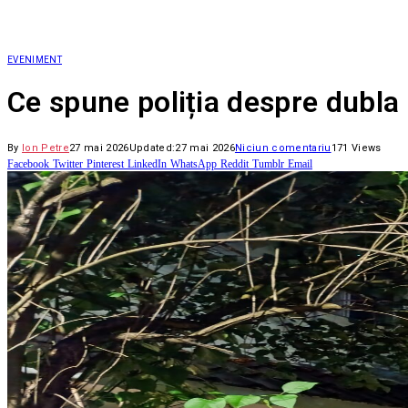
EVENIMENT
Ce spune poliția despre dubla
By
Ion Petre
27 mai 2026
Updated:
27 mai 2026
Niciun comentariu
171
Views
Facebook
Twitter
Pinterest
LinkedIn
WhatsApp
Reddit
Tumblr
Email