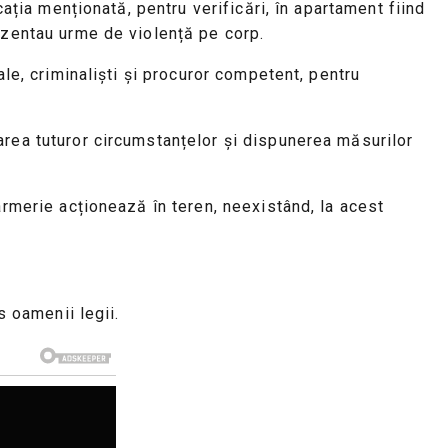
cația menționată, pentru verificări, în apartament fiind
rezentau urme de violență pe corp.
ale, criminaliști și procuror competent, pentru
area tuturor circumstanțelor și dispunerea măsurilor
armerie acționează în teren, neexistând, la acest
s oamenii legii.