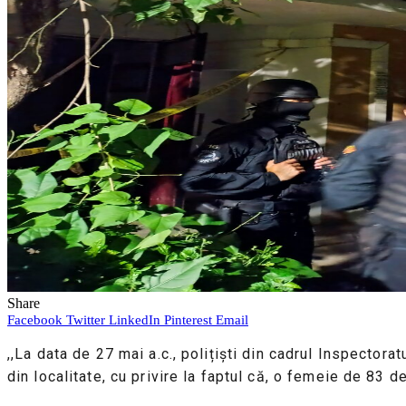
Share
Facebook
Twitter
LinkedIn
Pinterest
Email
,,La data de 27 mai a.c., polițiști din cadrul Inspectora
din localitate, cu privire la faptul că, o femeie de 83 d