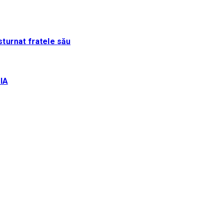
sturnat fratele său
IA