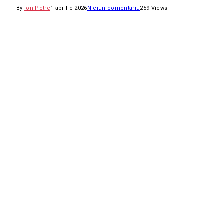
By
Ion Petre
1 aprilie 2026
Niciun comentariu
259
Views