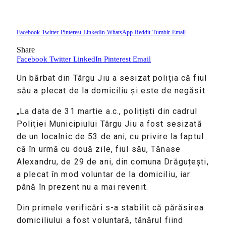
Facebook
Twitter
Pinterest
LinkedIn
WhatsApp
Reddit
Tumblr
Email
Share
Facebook
Twitter
LinkedIn
Pinterest
Email
Un bărbat din Târgu Jiu a sesizat poliția că fiul
său a plecat de la domiciliu și este de negăsit.
„La data de 31 martie a.c., polițiști din cadrul
Poliţiei Municipiului Târgu Jiu a fost sesizată
de un localnic de 53 de ani, cu privire la faptul
că în urmă cu două zile, fiul său, Tănase
Alexandru, de 29 de ani, din comuna Drăguțești,
a plecat în mod voluntar de la domiciliu, iar
până în prezent nu a mai revenit.
Din primele verificări s-a stabilit că părăsirea
domiciliului a fost voluntară, tânărul fiind