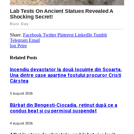
Share.
Facebook
Twitter
Pinterest
LinkedIn
Tumblr
Telegram
Email
Ion Petre
Related
Posts
Incendiu devastator la două locuințe din Scoarța.
Una dintre case aparține fostului procuror Cristi
Cârstea
5 august 2026
Bărbat din Bengești-Ciocadia, reținut după ce a
condus beat și cu permisul suspendat
4 august 2026