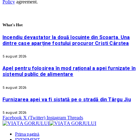
Policy
agreement.
What's Hot
Incendiu devastator la două locuințe din Scoarța. Una
dintre case aparține fostului procuror Cristi Cârstea
5 august 2026
Apel pentru folosirea în mod rațional a apei furnizate în
sistemul public de alimentare
5 august 2026
Furnizarea apei va fi sistată pe o stradă din Târgu Jiu
5 august 2026
Facebook
X (Twitter)
Instagram
Threads
Prima pagină