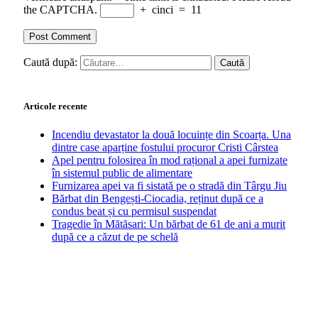
the CAPTCHA.
+
cinci
=
11
Caută după:
Articole recente
Incendiu devastator la două locuințe din Scoarța. Una
dintre case aparține fostului procuror Cristi Cârstea
Apel pentru folosirea în mod rațional a apei furnizate
în sistemul public de alimentare
Furnizarea apei va fi sistată pe o stradă din Târgu Jiu
Bărbat din Bengești-Ciocadia, reținut după ce a
condus beat și cu permisul suspendat
Tragedie în Mătăsari: Un bărbat de 61 de ani a murit
după ce a căzut de pe schelă