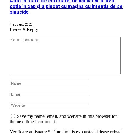
Aflat în stare de ebrietate, un bărbat și-a lovit
soția în cap și a plecat cu mașina cu intenția de se
sinucide
4 august 2026
Leave A Reply
Save my name, email, and website in this browser for
the next time I comment.
Verificare antispam:
*
Time limit is exhausted. Please reload