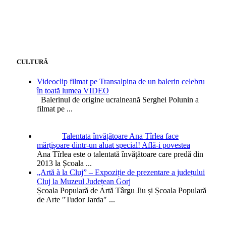
CULTURĂ
Videoclip filmat pe Transalpina de un balerin celebru
în toată lumea VIDEO
Balerinul de origine ucraineană Serghei Polunin a
filmat pe
...
Talentata învățătoare Ana Tîrlea face
mărțișoare dintr-un aluat special! Află-i povestea
Ana Tîrlea este o talentată învățătoare care predă din
2013 la Școala
...
„Artă à la Cluj” – Expoziție de prezentare a județului
Cluj la Muzeul Județean Gorj
Școala Populară de Artă Târgu Jiu și Școala Populară
de Arte ″Tudor Jarda″
...