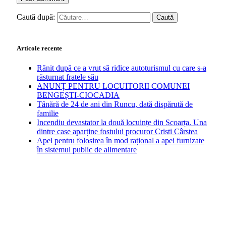
Caută după:
Articole recente
Rănit după ce a vrut să ridice autoturismul cu care s-a
răsturnat fratele său
ANUNȚ PENTRU LOCUITORII COMUNEI
BENGEȘTI-CIOCADIA
Tânără de 24 de ani din Runcu, dată dispărută de
familie
Incendiu devastator la două locuințe din Scoarța. Una
dintre case aparține fostului procuror Cristi Cârstea
Apel pentru folosirea în mod rațional a apei furnizate
în sistemul public de alimentare