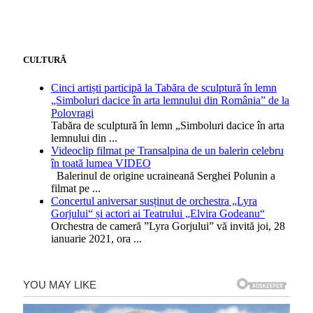
CULTURĂ
Cinci artiști participă la Tabăra de sculptură în lemn
„Simboluri dacice în arta lemnului din România” de la
Polovragi
Tabăra de sculptură în lemn „Simboluri dacice în arta
lemnului din
...
Videoclip filmat pe Transalpina de un balerin celebru
în toată lumea VIDEO
Balerinul de origine ucraineană Serghei Polunin a
filmat pe
...
Concertul aniversar susținut de orchestra „Lyra
Gorjului“ și actori ai Teatrului „Elvira Godeanu“
Orchestra de cameră ”Lyra Gorjului” vă invită joi, 28
ianuarie 2021, ora
...