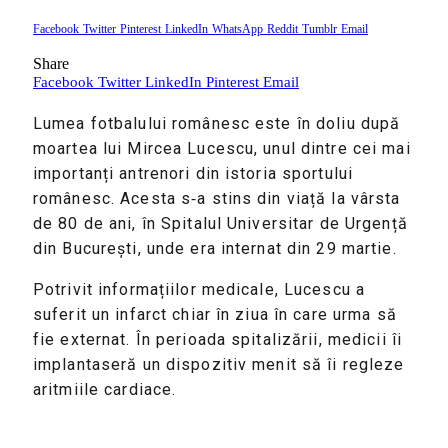
Facebook
Twitter
Pinterest
LinkedIn
WhatsApp
Reddit
Tumblr
Email
Share
Facebook
Twitter
LinkedIn
Pinterest
Email
Lumea fotbalului românesc este în doliu după
moartea lui Mircea Lucescu, unul dintre cei mai
importanți antrenori din istoria sportului
românesc. Acesta s‑a stins din viață la vârsta
de 80 de ani, în Spitalul Universitar de Urgență
din București, unde era internat din 29 martie.
Potrivit informațiilor medicale, Lucescu a
suferit un infarct chiar în ziua în care urma să
fie externat. În perioada spitalizării, medicii îi
implantaseră un dispozitiv menit să îi regleze
aritmiile cardiace.