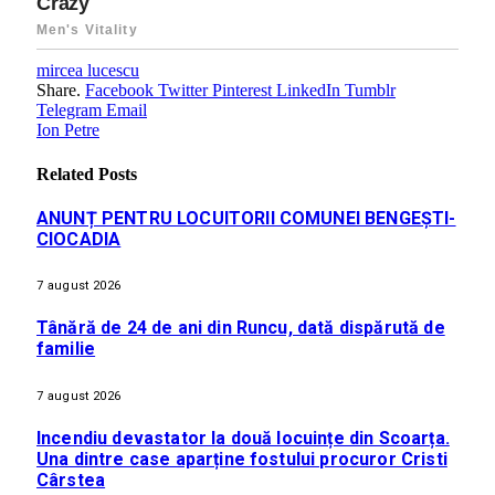
mircea lucescu
Share.
Facebook
Twitter
Pinterest
LinkedIn
Tumblr
Telegram
Email
Ion Petre
Related
Posts
ANUNȚ PENTRU LOCUITORII COMUNEI BENGEȘTI-
CIOCADIA
7 august 2026
Tânără de 24 de ani din Runcu, dată dispărută de
familie
7 august 2026
Incendiu devastator la două locuințe din Scoarța.
Una dintre case aparține fostului procuror Cristi
Cârstea