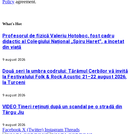
Policy
agreement.
What's Hot
Profesorul de fizică Valeriu Hotoboc, fost cadru
didactic al Colegiului Național „Spiru Haret”, a încetat
din viață
9 august 2026
Două seri la umbra codrului: Tărâmul Cerbilor vă invită
la Festivalului Folk & Rock Acustic 21–22 august 2026,
la Turceni
9 august 2026
VIDEO Tineri reținuți după un scandal pe o stradă din
Târgu Jiu
9 august 2026
Facebook
X (Twitter)
Instagram
Threads