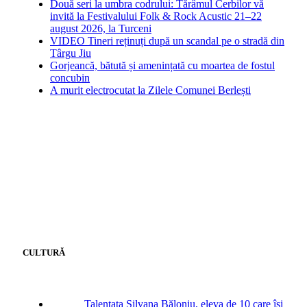
Două seri la umbra codrului: Tărâmul Cerbilor vă
invită la Festivalului Folk & Rock Acustic 21–22
august 2026, la Turceni
VIDEO Tineri reținuți după un scandal pe o stradă din
Târgu Jiu
Gorjeancă, bătută și amenințată cu moartea de fostul
concubin
A murit electrocutat la Zilele Comunei Berlești
CULTURĂ
Talentata Silvana Băloniu, eleva de 10 care își