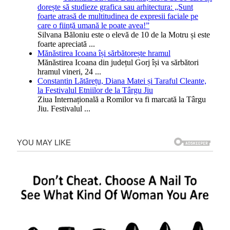
dorește să studieze grafica sau arhitectura: „Sunt
foarte atrasă de multitudinea de expresii faciale pe
care o ființă umană le poate avea!”
Silvana Băloniu este o elevă de 10 de la Motru și este
foarte apreciată
...
Mănăstirea Icoana își sărbătorește hramul
Mănăstirea Icoana din județul Gorj își va sărbători
hramul vineri, 24
...
Constantin Lătărețu, Diana Matei și Taraful Cleante,
la Festivalul Etniilor de la Târgu Jiu
Ziua Internațională a Romilor va fi marcată la Târgu
Jiu. Festivalul
...