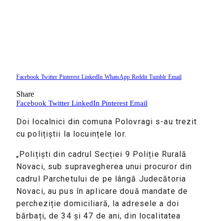
Facebook
Twitter
Pinterest
LinkedIn
WhatsApp
Reddit
Tumblr
Email
Share
Facebook
Twitter
LinkedIn
Pinterest
Email
Doi localnici din comuna Polovragi s-au trezit
cu polițiștii la locuințele lor.
„Polițiști din cadrul Secției 9 Poliție Rurală
Novaci, sub supravegherea unui procuror din
cadrul Parchetului de pe lângă Judecătoria
Novaci, au pus în aplicare două mandate de
percheziție domiciliară, la adresele a doi
bărbați, de 34 și 47 de ani, din localitatea