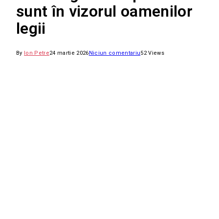
sunt în vizorul oamenilor
legii
By
Ion Petre
24 martie 2026
Niciun comentariu
52
Views