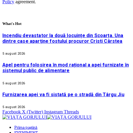
Policy
agreement.
What's Hot
Incendiu devastator la două locuințe din Scoarța. Una
dintre case aparține fostului procuror Cristi Cârstea
5 august 2026
Apel pentru folosirea în mod rațional a apei furnizate în
sistemul public de alimentare
5 august 2026
Furnizarea apei va fi sistată pe o stradă din Târgu Jiu
5 august 2026
Facebook
X (Twitter)
Instagram
Threads
Prima pagină