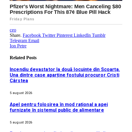
ceo
Share.
Facebook
Twitter
Pinterest
LinkedIn
Tumblr
Telegram
Email
Ion Petre
Related
Posts
Incendiu devastator la două locuințe din Scoarța.
Una dintre case aparține fostului procuror Cristi
Cârstea
5 august 2026
Apel pentru folosirea în mod rațional a apei
furnizate în sistemul public de alimentare
5 august 2026