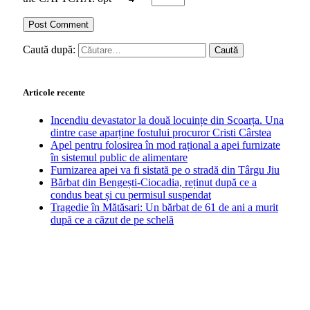
Caută după:
Articole recente
Incendiu devastator la două locuințe din Scoarța. Una
dintre case aparține fostului procuror Cristi Cârstea
Apel pentru folosirea în mod rațional a apei furnizate
în sistemul public de alimentare
Furnizarea apei va fi sistată pe o stradă din Târgu Jiu
Bărbat din Bengești-Ciocadia, reținut după ce a
condus beat și cu permisul suspendat
Tragedie în Mătăsari: Un bărbat de 61 de ani a murit
după ce a căzut de pe schelă