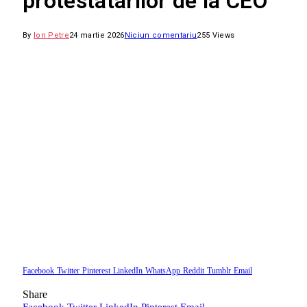
protestatarilor de la CEO
By
Ion Petre
24 martie 2026
Niciun comentariu
255
Views
Facebook
Twitter
Pinterest
LinkedIn
WhatsApp
Reddit
Tumblr
Email
Share
Facebook
Twitter
LinkedIn
Pinterest
Email