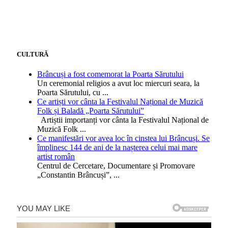
CULTURĂ
Brâncuși a fost comemorat la Poarta Sărutului
Un ceremonial religios a avut loc miercuri seara, la
Poarta Sărutului, cu
...
Ce artiști vor cânta la Festivalul Național de Muzică
Folk și Baladă „Poarta Sărutului”
Artiștii importanți vor cânta la Festivalul Național de
Muzică Folk
...
Ce manifestări vor avea loc în cinstea lui Brâncuși. Se
împlinesc 144 de ani de la nașterea celui mai mare
artist român
Centrul de Cercetare, Documentare și Promovare
„Constantin Brâncuși”,
...