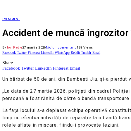
EVENIMENT
Accident de muncă îngrozitor în
By
Ion Petre
27 martie 2026
Niciun comentariu
189
Views
Facebook
Twitter
Pinterest
LinkedIn
WhatsApp
Reddit
Tumblr
Email
Share
Facebook
Twitter
LinkedIn
Pinterest
Email
Un bărbat de 50 de ani, din Bumbești Jiu, și-a pierdut via
„La data de 27 martie 2026, polițiști din cadrul Poliţiei
persoană a fost rănită de către o bandă transportoare 
La fața locului s-a deplasat echipa operativă constituită
timp ce efectua activități de reparație la o bandă trans
rolele aflate în mișcare, fiindu-i provocate leziuni.