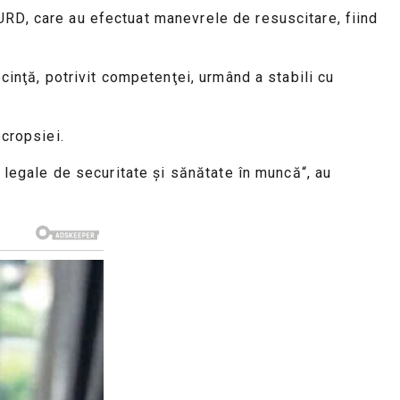
URD, care au efectuat manevrele de resuscitare, fiind
ecinţă, potrivit competenţei, urmând a stabili cu
ecropsiei.
r legale de securitate şi sănătate în muncă“, au