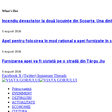
What's Hot
Incendiu devastator la două locuințe din Scoarța. Una din
5 august 2026
Apel pentru folosirea în mod rațional a apei furnizate în 
5 august 2026
Furnizarea apei va fi sistată pe o stradă din Târgu Jiu
5 august 2026
Facebook
X (Twitter)
Instagram
Threads
Prima pagină
EVENIMENT
DEZVALUIRI
ACTUALITATE
ECONOMIE
CULTURA