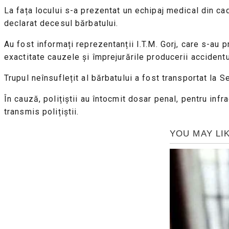
La fața locului s-a prezentat un echipaj medical din c
declarat decesul bărbatului.
Au fost informați reprezentanții I.T.M. Gorj, care s-au 
exactitate cauzele şi împrejurările producerii accident
Trupul neînsuflețit al bărbatului a fost transportat la 
În cauză, polițiștii au întocmit dosar penal, pentru inf
transmis polițiștii.