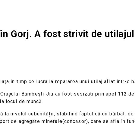
 Gorj. A fost strivit de utilajul
ța în timp ce lucra la repararea unui utilaj aflat într-o b
 Oraşului Bumbeşti-Jiu au fost sesizați prin apel 112 de c
la locul de muncă.
 la nivelul subunității, stabilind faptul că un bărbat, de 
port de agregate minerale(concasor), care se afla în func