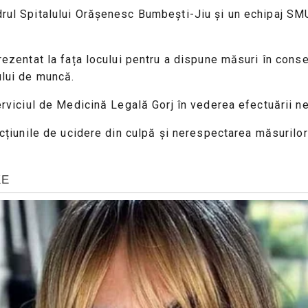
adrul Spitalului Orășenesc Bumbești-Jiu și un echipaj SM
prezentat la fața locului pentru a dispune măsuri în cons
ului de muncă.
Serviciul de Medicină Legală Gorj în vederea efectuării n
racțiunile de ucidere din culpă și nerespectarea măsurilo