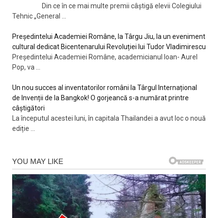
Din ce în ce mai multe premii câștigă elevii Colegiului
Tehnic „General
...
Președintelui Academiei Române, la Târgu Jiu, la un eveniment
cultural dedicat Bicentenarului Revoluției lui Tudor Vladimirescu
Președintelui Academiei Române, academicianul Ioan- Aurel
Pop, va
...
Un nou succes al inventatorilor români la Târgul Internațional
de Invenții de la Bangkok! O gorjeancă s-a numărat printre
câștigători
La începutul acestei luni, în capitala Thailandei a avut loc o nouă
ediție
...