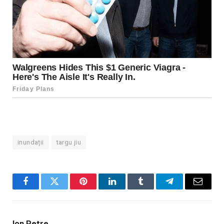
inundații
targu jiu
Facebook
Twitter
Pinterest
LinkedIn
Tumblr
Telegram
Email
Ion Petre