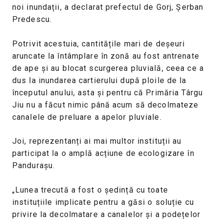
noi inundații, a declarat prefectul de Gorj, Șerban
Predescu.
Potrivit acestuia, cantitățile mari de deșeuri
aruncate la întâmplare în zonă au fost antrenate
de ape și au blocat scurgerea pluvială, ceea ce a
dus la inundarea cartierului după ploile de la
începutul anului, asta și pentru că Primăria Târgu
Jiu nu a făcut nimic până acum să decolmateze
canalele de preluare a apelor pluviale.
Joi, reprezentanți ai mai multor instituții au
participat la o amplă acțiune de ecologizare în
Pandurașu.
„Lunea trecută a fost o ședință cu toate
instituțiile implicate pentru a găsi o soluție cu
privire la decolmatare a canalelor și a podețelor