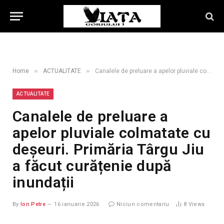
»
»
Home
ACTUALITATE
Canalele de preluare a apelor pluviale colmatate cu deșeuri. Primăria Târgu Jiu a făcut curățenie după inundații
ACTUALITATE
Canalele de preluare a
apelor pluviale colmatate cu
deșeuri. Primăria Târgu Jiu
a făcut curățenie după
inundații
By
Ion Petre
16 ianuarie 2026
Niciun comentariu
8
Views