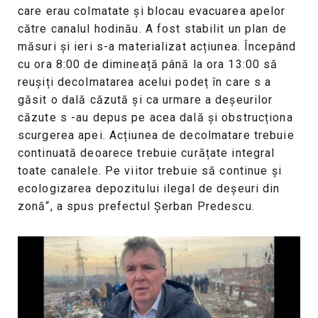
care erau colmatate și blocau evacuarea apelor
către canalul hodinău. A fost stabilit un plan de
măsuri și ieri s-a materializat acțiunea. Începând
cu ora 8:00 de dimineață până la ora 13:00 să
reușiți decolmatarea acelui podeț în care s a
găsit o dală căzută și ca urmare a deșeurilor
căzute s -au depus pe acea dală și obstrucționa
scurgerea apei. Acțiunea de decolmatare trebuie
continuată deoarece trebuie curățate integral
toate canalele. Pe viitor trebuie să continue și
ecologizarea depozitului ilegal de deșeuri din
zonă“, a spus prefectul Șerban Predescu.