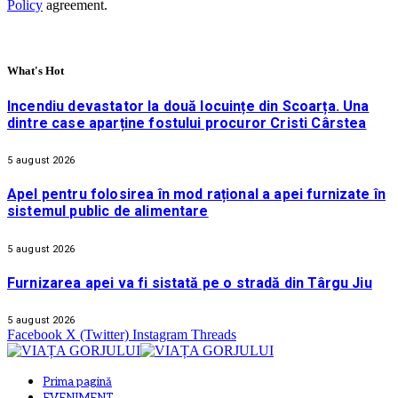
Policy
agreement.
What's Hot
Incendiu devastator la două locuințe din Scoarța. Una
dintre case aparține fostului procuror Cristi Cârstea
5 august 2026
Apel pentru folosirea în mod rațional a apei furnizate în
sistemul public de alimentare
5 august 2026
Furnizarea apei va fi sistată pe o stradă din Târgu Jiu
5 august 2026
Facebook
X (Twitter)
Instagram
Threads
Prima pagină