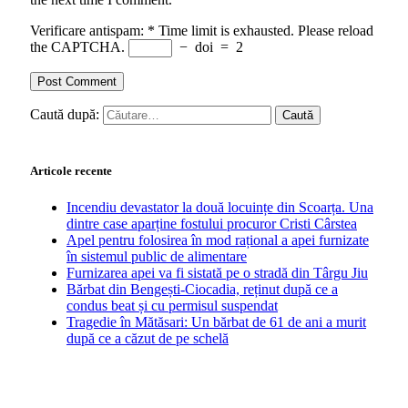
Verificare antispam:
*
Time limit is exhausted. Please reload
the CAPTCHA.
−
doi
=
2
Caută după:
Articole recente
Incendiu devastator la două locuințe din Scoarța. Una
dintre case aparține fostului procuror Cristi Cârstea
Apel pentru folosirea în mod rațional a apei furnizate
în sistemul public de alimentare
Furnizarea apei va fi sistată pe o stradă din Târgu Jiu
Bărbat din Bengești-Ciocadia, reținut după ce a
condus beat și cu permisul suspendat
Tragedie în Mătăsari: Un bărbat de 61 de ani a murit
după ce a căzut de pe schelă