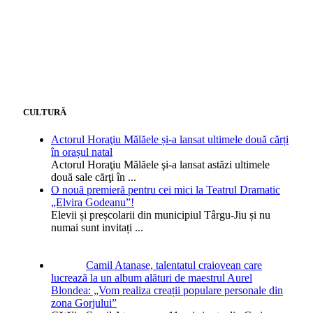
CULTURĂ
Actorul Horaţiu Mălăele și-a lansat ultimele două cărți
în orașul natal
Actorul Horaţiu Mălăele şi-a lansat astăzi ultimele
două sale cărţi în
...
O nouă premieră pentru cei mici la Teatrul Dramatic
„Elvira Godeanu”!
Elevii și preșcolarii din municipiul Târgu-Jiu și nu
numai sunt invitați
...
Camil Atanase, talentatul craiovean care
lucrează la un album alături de maestrul Aurel
Blondea: „Vom realiza creații populare personale din
zona Gorjului”