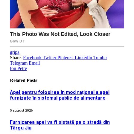
gripa
Share.
Facebook
Twitter
Pinterest
LinkedIn
Tumblr
Telegram
Email
Ion Petre
Related
Posts
Apel pentru folosirea în mod rațional a apei
furnizate în sistemul public de alimentare
5 august 2026
Furnizarea apei va fi sistată pe o stradă din
Târgu Jiu