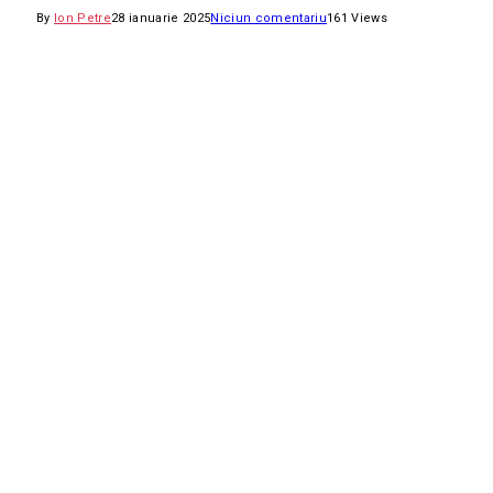
By
Ion Petre
28 ianuarie 2025
Niciun comentariu
161
Views