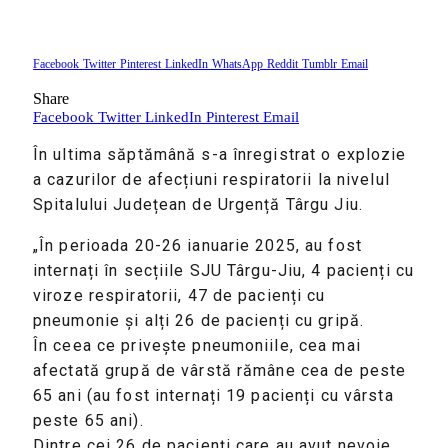
Facebook
Twitter
Pinterest
LinkedIn
WhatsApp
Reddit
Tumblr
Email
Share
Facebook
Twitter
LinkedIn
Pinterest
Email
În ultima săptămână s-a înregistrat o explozie
a cazurilor de afecțiuni respiratorii la nivelul
Spitalului Județean de Urgență Târgu Jiu.
„În perioada 20-26 ianuarie 2025, au fost
internați în secțiile SJU Târgu-Jiu, 4 pacienți cu
viroze respiratorii, 47 de pacienți cu
pneumonie și alți 26 de pacienți cu gripă.
În ceea ce privește pneumoniile, cea mai
afectată grupă de vârstă rămâne cea de peste
65 ani (au fost internați 19 pacienți cu vârsta
peste 65 ani).
Dintre cei 26 de pacienți care au avut nevoie