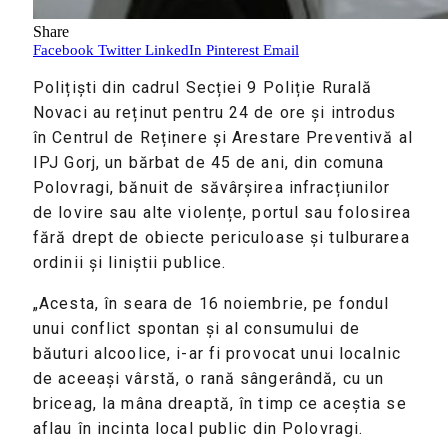
Share
Facebook
Twitter
LinkedIn
Pinterest
Email
Polițiști din cadrul Secției 9 Poliție Rurală
Novaci au reținut pentru 24 de ore și introdus
în Centrul de Reținere și Arestare Preventivă al
IPJ Gorj, un bărbat de 45 de ani, din comuna
Polovragi, bănuit de săvârșirea infracțiunilor
de lovire sau alte violențe, portul sau folosirea
fără drept de obiecte periculoase și tulburarea
ordinii și liniștii publice.
„Acesta, în seara de 16 noiembrie, pe fondul
unui conflict spontan și al consumului de
băuturi alcoolice, i-ar fi provocat unui localnic
de aceeași vârstă, o rană sângerândă, cu un
briceag, la mâna dreaptă, în timp ce aceștia se
aflau în incinta local public din Polovragi.