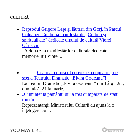
CULTURĂ
Rapsodul Grigore Leșe și lăutarii din Gorj, în Parcul
Coloanei. Continuă manifestările „Cultură și
spiritualitate“ dedicate omului de cultură Viorel
Gârbaciu
A doua zi a manifestărilor culturale dedicate
memoriei lui Viorel
...
Cea mai cunoscută poveste a copilăriei, pe
scena Teatrului Dramatic „Elvira Godeanu”!
La Teatrul Dramatic „Elvira Godeanu” din Târgu-Jiu,
duminică, 21 ianuarie,
...
„Cumințenia pământului“ a fost cumpărată de statul
român
Reprezentanții Ministerului Culturii au ajuns la o
înțelegere cu
...