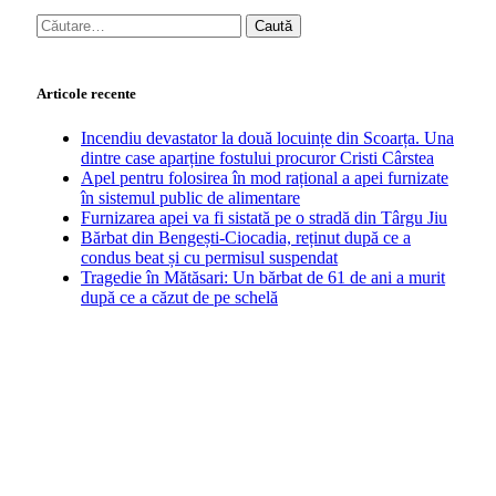
Caută
după:
Articole recente
Incendiu devastator la două locuințe din Scoarța. Una
dintre case aparține fostului procuror Cristi Cârstea
Apel pentru folosirea în mod rațional a apei furnizate
în sistemul public de alimentare
Furnizarea apei va fi sistată pe o stradă din Târgu Jiu
Bărbat din Bengești-Ciocadia, reținut după ce a
condus beat și cu permisul suspendat
Tragedie în Mătăsari: Un bărbat de 61 de ani a murit
după ce a căzut de pe schelă