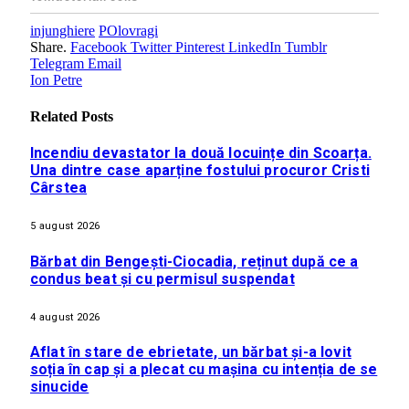
injunghiere
POlovragi
Share.
Facebook
Twitter
Pinterest
LinkedIn
Tumblr
Telegram
Email
Ion Petre
Related
Posts
Incendiu devastator la două locuințe din Scoarța.
Una dintre case aparține fostului procuror Cristi
Cârstea
5 august 2026
Bărbat din Bengești-Ciocadia, reținut după ce a
condus beat și cu permisul suspendat
4 august 2026
Aflat în stare de ebrietate, un bărbat și-a lovit
soția în cap și a plecat cu mașina cu intenția de se
sinucide