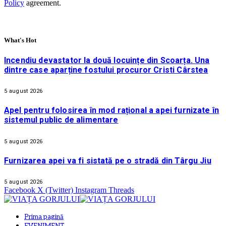
Policy
agreement.
What's Hot
Incendiu devastator la două locuințe din Scoarța. Una
dintre case aparține fostului procuror Cristi Cârstea
5 august 2026
Apel pentru folosirea în mod rațional a apei furnizate în
sistemul public de alimentare
5 august 2026
Furnizarea apei va fi sistată pe o stradă din Târgu Jiu
5 august 2026
Facebook
X (Twitter)
Instagram
Threads
Prima pagină