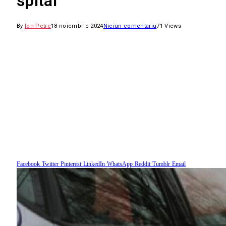
spital
By
Ion Petre
18 noiembrie 2024
Niciun comentariu
71
Views
Facebook
Twitter
Pinterest
LinkedIn
WhatsApp
Reddit
Tumblr
Email