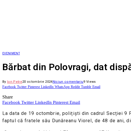
EVENIMENT
Bărbat din Polovragi, dat disp
By
Ion Petre
20 octombrie 2024
Niciun comentariu
9
Views
Facebook
Twitter
Pinterest
LinkedIn
WhatsApp
Reddit
Tumblr
Email
Share
Facebook
Twitter
LinkedIn
Pinterest
Email
La data de 19 octombrie, polițiști din cadrul Secției 9 
faptul că fratele său Dunăreanu Viorel, de 48 de ani, d