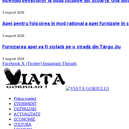
Incendiu devastator la două locuințe din Scoarța. Una din
5 august 2026
Apel pentru folosirea în mod rațional a apei furnizate în 
5 august 2026
Furnizarea apei va fi sistată pe o stradă din Târgu Jiu
5 august 2026
Facebook
X (Twitter)
Instagram
Threads
Prima pagină
EVENIMENT
DEZVALUIRI
ACTUALITATE
ECONOMIE
CULTURA