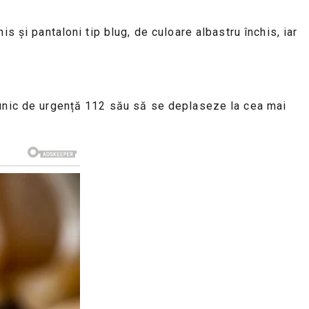
s și pantaloni tip blug, de culoare albastru închis, iar
 unic de urgență 112 său să se deplaseze la cea mai