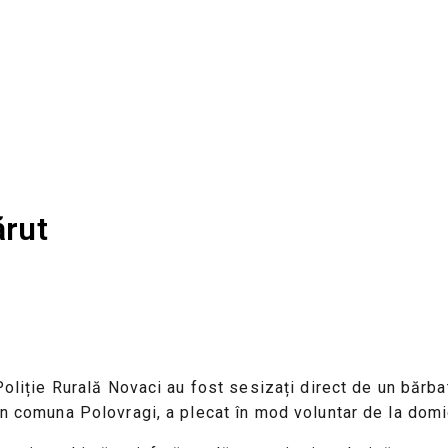
ărut
Poliție Rurală Novaci au fost sesizați direct de un bărbat
in comuna Polovragi, a plecat în mod voluntar de la domici