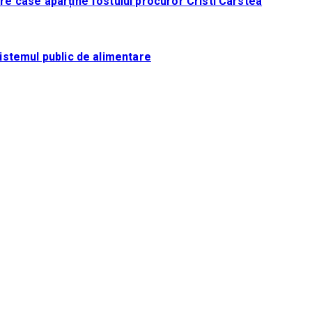
tre case aparține fostului procuror Cristi Cârstea
sistemul public de alimentare