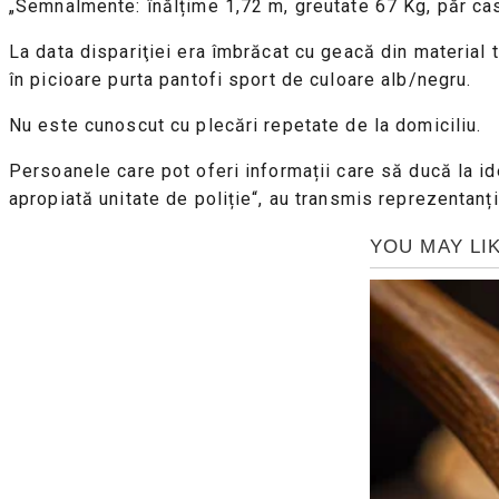
„Semnalmente: înălțime 1,72 m, greutate 67 Kg, păr casta
La data dispariţiei era îmbrăcat cu geacă din material t
în picioare purta pantofi sport de culoare alb/negru.
Nu este cunoscut cu plecări repetate de la domiciliu.
Persoanele care pot oferi informații care să ducă la i
apropiată unitate de poliție“, au transmis reprezentanții