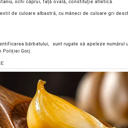
niu, ochi căprui, față ovală, constituție atletică.
extil de culoare albastră, cu mâneci de culoare gri deschi
dentificarea bărbatului, sunt rugate să apeleze numărul
 Poliției Gorj.