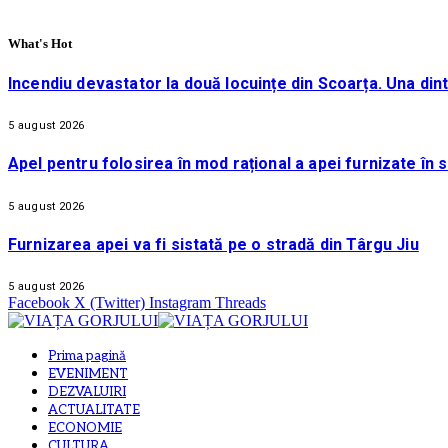
What's Hot
Incendiu devastator la două locuințe din Scoarța. Una din
5 august 2026
Apel pentru folosirea în mod rațional a apei furnizate în 
5 august 2026
Furnizarea apei va fi sistată pe o stradă din Târgu Jiu
5 august 2026
Facebook
X (Twitter)
Instagram
Threads
Prima pagină
EVENIMENT
DEZVALUIRI
ACTUALITATE
ECONOMIE
CULTURA