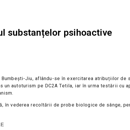
ul substanțelor psihoactive
 Bumbești-Jiu, aflându-se în exercitarea atribuțiilor de se
 un autoturism pe DC2A Tetila, iar în urma testării cu ap
anism.
lă, în vederea recoltării de probe biologice de sânge, p