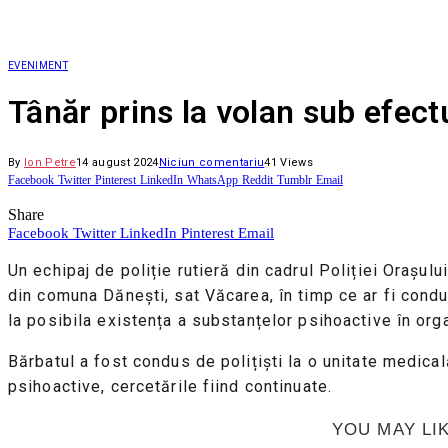
EVENIMENT
Tânăr prins la volan sub efect
By
Ion Petre
14 august 2024
Niciun comentariu
41
Views
Facebook
Twitter
Pinterest
LinkedIn
WhatsApp
Reddit
Tumblr
Email
Share
Facebook
Twitter
LinkedIn
Pinterest
Email
Un echipaj de poliție rutieră din cadrul Poliției Orașului
din comuna Dănești, sat Văcarea, în timp ce ar fi condus
la posibila existența a substanțelor psihoactive în org
Bărbatul a fost condus de polițiști la o unitate medica
psihoactive, cercetările fiind continuate.