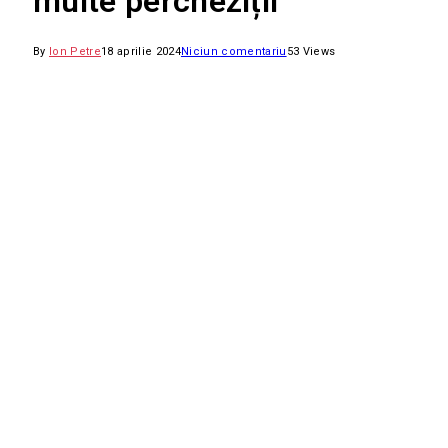
multe percheziții
By
Ion Petre
18 aprilie 2024
Niciun comentariu
53
Views