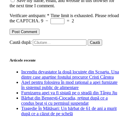
Save my name, email, and website in this browser for
the next time I comment.
Verificare antispam:
*
Time limit is exhausted. Please reload
the CAPTCHA.
9
−
=
2
Caută după:
Articole recente
Incendiu devastator la două locuințe din Scoarța. Una
dintre case aparține fostului procuror Cristi Cârstea
Apel pentru folosirea în mod rațional a apei furnizate
în sistemul public de alimentare
Furnizarea apei va fi sistată pe o stradă din Târgu Jiu
Bărbat din Bengești-Ciocadia, reținut după ce a
condus beat și cu permisul suspendat
Tragedie în Mătăsari: Un bărbat de 61 de ani a murit
după ce a căzut de pe schelă