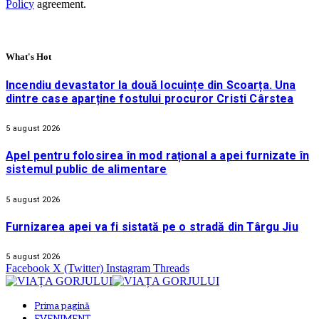
Policy
agreement.
What's Hot
Incendiu devastator la două locuințe din Scoarța. Una
dintre case aparține fostului procuror Cristi Cârstea
5 august 2026
Apel pentru folosirea în mod rațional a apei furnizate în
sistemul public de alimentare
5 august 2026
Furnizarea apei va fi sistată pe o stradă din Târgu Jiu
5 august 2026
Facebook
X (Twitter)
Instagram
Threads
Prima pagină