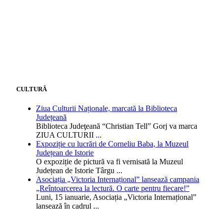
CULTURĂ
Ziua Culturii Naționale, marcată la Biblioteca
Județeană
Biblioteca Judeţeană “Christian Tell” Gorj va marca
ZIUA CULTURII
...
Expoziție cu lucrări de Corneliu Baba, la Muzeul
Județean de Istorie
O expoziție de pictură va fi vernisată la Muzeul
Județean de Istorie Târgu
...
Asociația „Victoria Internațional” lansează campania
„Reîntoarcerea la lectură. O carte pentru fiecare!”
Luni, 15 ianuarie, Asociația „Victoria Internațional”
lansează în cadrul
...