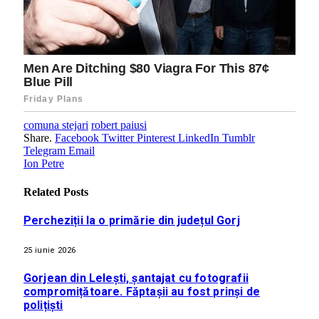
comuna stejari
robert paiusi
Share.
Facebook
Twitter
Pinterest
LinkedIn
Tumblr
Telegram
Email
Ion Petre
Related
Posts
Percheziții la o primărie din județul Gorj
25 iunie 2026
Gorjean din Lelești, șantajat cu fotografii
compromițătoare. Făptașii au fost prinși de
polițiști