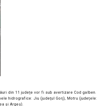
Râuri din 11 județe vor fi sub avertizare Cod galben.
le hidrografice: Jiu (judeţul Gorj), Motru (judeţele:
cea şi Argeş).