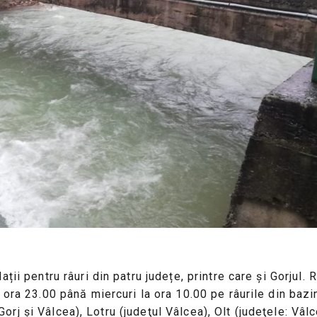
ii pentru râuri din patru județe, printre care și Gorjul. 
ora 23.00 până miercuri la ora 10.00 pe râurile din bazine
 Gorj şi Vâlcea), Lotru (judeţul Vâlcea), Olt (judeţele: Vâl