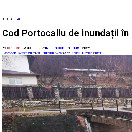
ACTUALITATE
Cod Portocaliu de inundații în
By
Ion Petre
23 aprilie 2024
Niciun comentariu
61
Views
Facebook
Twitter
Pinterest
LinkedIn
WhatsApp
Reddit
Tumblr
Email