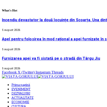
What's Hot
Incendiu devastator la două locuințe din Scoarța. Una din
5 august 2026
Apel pentru folosirea în mod rațional a apei furnizate în 
5 august 2026
Furnizarea apei va fi sistată pe o stradă din Târgu Jiu
5 august 2026
Facebook
X (Twitter)
Instagram
Threads
Prima pagină
EVENIMENT
DEZVALUIRI
ACTUALITATE
ECONOMIE
CULTURA