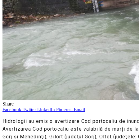
Share
Facebook
Twitter
LinkedIn
Pinterest
Email
Hidrologii au emis o avertizare Cod portocaliu de inundaț
Avertizarea Cod portocaliu este valabilă de marți de la 
Gorj şi Mehedinţi), Gilort (judeţul Gorj), Olteţ (judeţele: