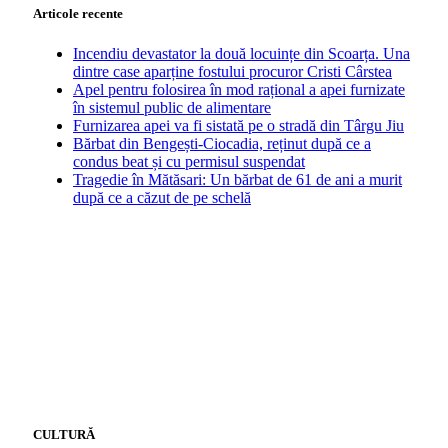
Articole recente
Incendiu devastator la două locuințe din Scoarța. Una
dintre case aparține fostului procuror Cristi Cârstea
Apel pentru folosirea în mod rațional a apei furnizate
în sistemul public de alimentare
Furnizarea apei va fi sistată pe o stradă din Târgu Jiu
Bărbat din Bengești-Ciocadia, reținut după ce a
condus beat și cu permisul suspendat
Tragedie în Mătăsari: Un bărbat de 61 de ani a murit
după ce a căzut de pe schelă
CULTURĂ