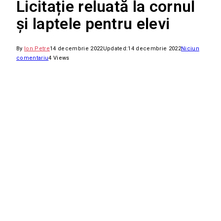
Licitație reluată la cornul
și laptele pentru elevi
By
Ion Petre
14 decembrie 2022
Updated:
14 decembrie 2022
Niciun
comentariu
4
Views