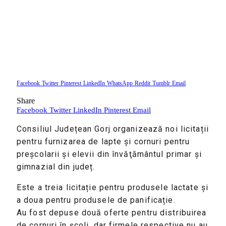
Facebook
Twitter
Pinterest
LinkedIn
WhatsApp
Reddit
Tumblr
Email
Share
Facebook
Twitter
LinkedIn
Pinterest
Email
Consiliul Județean Gorj organizează noi licitații
pentru furnizarea de lapte și cornuri pentru
preşcolarii şi elevii din învăţământul primar şi
gimnazial din județ.
Este a treia licitație pentru produsele lactate și
a doua pentru produsele de panificație.
Au fost depuse două oferte pentru distribuirea
de cornuri în școli, dar firmele respective nu au