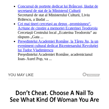
Concursul de portrete dedicat lui Brâncuşi, lăudat de
secretarul de stat de la Ministerul Culturii
Secretarul de stat al Ministerului Culturii, Liviu
Brătescu, a lăudat
...
Cei mai tineri cercetași au depus „promisiunea“.
Acțiune de cinstire a memoriei Ecaterinei Teodoroiu
Cercetașii Centrului local „Ecaterina Teodoroiu“ au
răspuns „Gata
...
Președintelui Academiei Române, la Târgu Jiu, la un
eveniment cultural dedicat Bicentenarului Revoluției
lui Tudor Vladimirescu
Președintelui Academiei Române, academicianul
Ioan- Aurel Pop, va
...