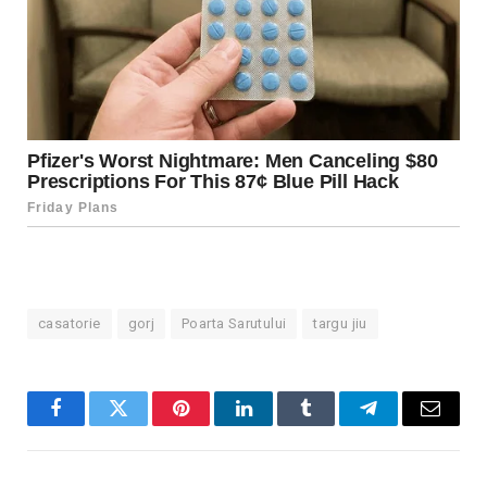
casatorie
gorj
Poarta Sarutului
targu jiu
Facebook
Twitter
Pinterest
LinkedIn
Tumblr
Telegram
Email