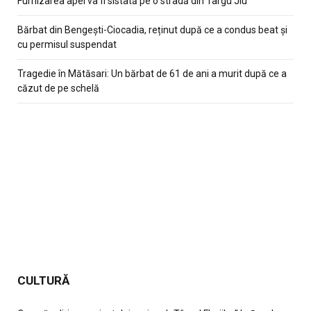
Furnizarea apei va fi sistată pe o stradă din Târgu Jiu
Bărbat din Bengești-Ciocadia, reținut după ce a condus beat și
cu permisul suspendat
Tragedie în Mătăsari: Un bărbat de 61 de ani a murit după ce a
căzut de pe schelă
CULTURĂ