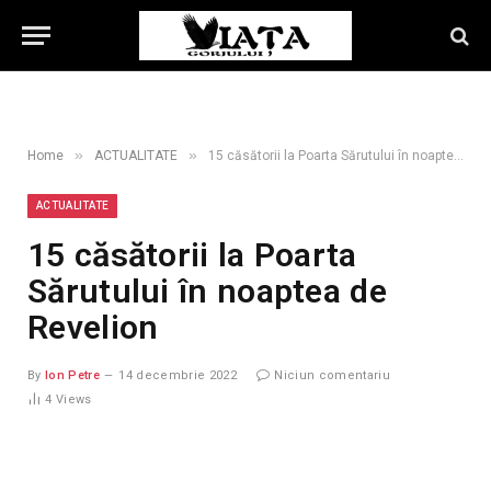
»
»
Home
ACTUALITATE
15 căsătorii la Poarta Sărutului în noaptea de Revelion
ACTUALITATE
15 căsătorii la Poarta
Sărutului în noaptea de
Revelion
By
Ion Petre
14 decembrie 2022
Niciun comentariu
4
Views