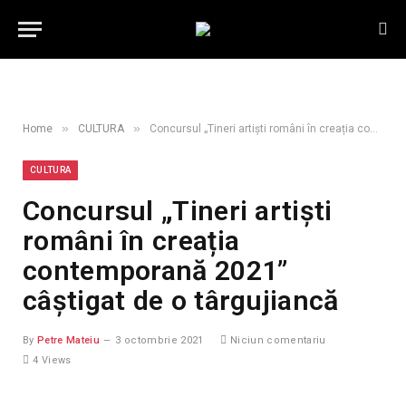
»
»
Home
CULTURA
Concursul „Tineri artiști români în creația contemporană 2021” câștigat de o târgujiancă
CULTURA
Concursul „Tineri artiști
români în creația
contemporană 2021”
câștigat de o târgujiancă
By
Petre Mateiu
3 octombrie 2021
Niciun comentariu
4
Views