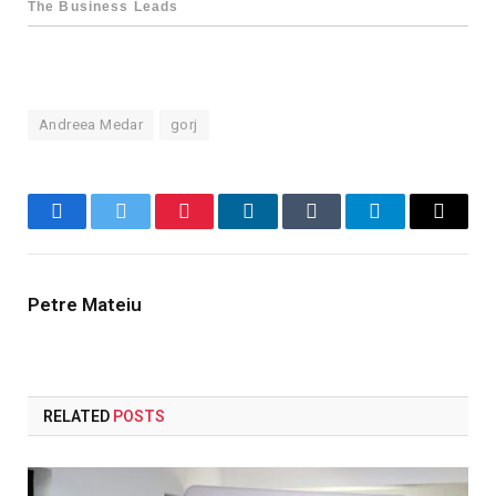
Andreea Medar
gorj
Facebook
Twitter
Pinterest
LinkedIn
Tumblr
Telegram
Email
Petre Mateiu
RELATED
POSTS