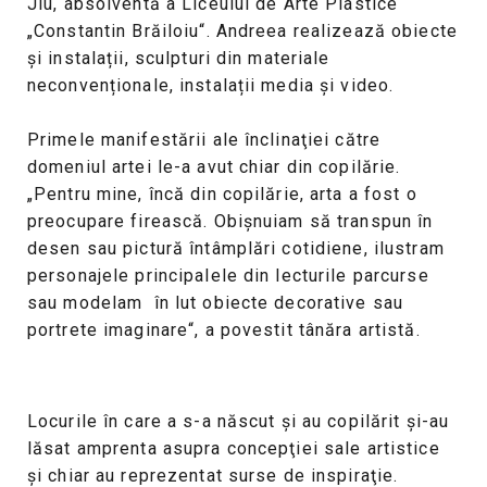
Jiu, absolventă a Liceulul de Arte Plastice
„Constantin Brăiloiu“. Andreea realizează obiecte
și instalații, sculpturi din materiale
neconvenționale, instalații media și video.
Primele manifestării ale înclinaţiei către
domeniul artei le-a avut chiar din copilărie.
„Pentru mine, încă din copilărie, arta a fost o
preocupare firească. Obişnuiam să transpun în
desen sau pictură întâmplări cotidiene, ilustram
personajele principalele din lecturile parcurse
sau modelam în lut obiecte decorative sau
portrete imaginare“, a povestit tânăra artistă.
Locurile în care a s-a născut şi au copilărit şi-au
lăsat amprenta asupra concepţiei sale artistice
şi chiar au reprezentat surse de inspiraţie.