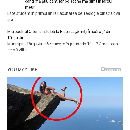
când mă știu cânt, iar pe scenă mă simt în largul
meu!”
Este student în primul an la Facultatea de Teologie din Craiova
și a
...
Mitropolitul Olteniei, slujbă la Biserica „Sfinţii Împăraţi” din
Târgu Jiu
Municipiul Târgu Jiu găzduieşte în perioada 19 – 27 mai, cea
de a XVIII-a
...