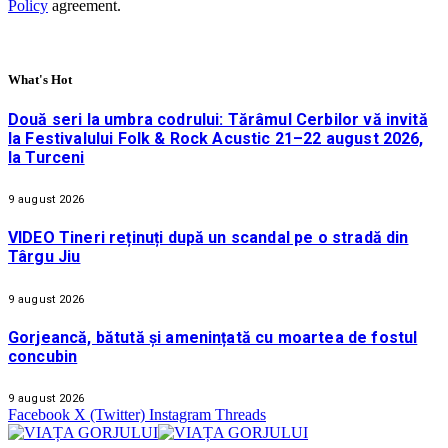
Policy
agreement.
What's Hot
Două seri la umbra codrului: Tărâmul Cerbilor vă invită
la Festivalului Folk & Rock Acustic 21–22 august 2026,
la Turceni
9 august 2026
VIDEO Tineri reținuți după un scandal pe o stradă din
Târgu Jiu
9 august 2026
Gorjeancă, bătută și amenințată cu moartea de fostul
concubin
9 august 2026
Facebook
X (Twitter)
Instagram
Threads