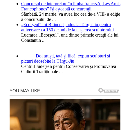
Concursul de interpretare în limba franceză „Les Amis
Francophones” își așteaptă concurenții
Sâmbătă, 24 martie, va avea loc cea de-a VIII- a ediție
a concursului de
...
„Ecorșeul” lui Brâncuși, adus la Târgu Jiu pentru
aniversarea a 150 de ani de la nașterea sculptorului
Lucrarea „Ecorșeul”, una dintre primele creații ale lui
Constantin
...
Doi artiști, tată și fiică, expun sculpturi și
picturi deosebite la Târgu-Jiu
Centrul Judeţean pentru Conservarea şi Promovarea
Culturii Tradiţionale
...