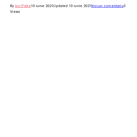
By
Ion Petre
10 iunie 2021
Updated:
10 iunie 2021
Niciun comentariu
5
Views