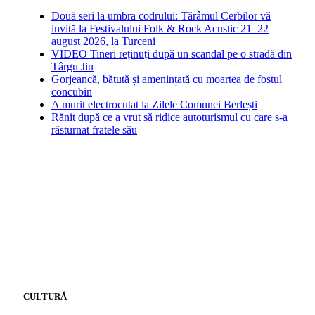
Două seri la umbra codrului: Tărâmul Cerbilor vă
invită la Festivalului Folk & Rock Acustic 21–22
august 2026, la Turceni
VIDEO Tineri reținuți după un scandal pe o stradă din
Târgu Jiu
Gorjeancă, bătută și amenințată cu moartea de fostul
concubin
A murit electrocutat la Zilele Comunei Berlești
Rănit după ce a vrut să ridice autoturismul cu care s-a
răsturnat fratele său
CULTURĂ