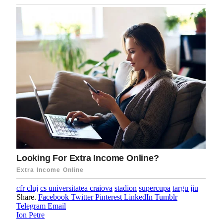
cfr cluj
cs universitatea craiova
stadion
supercupa
targu jiu
Share.
Facebook
Twitter
Pinterest
LinkedIn
Tumblr
Telegram
Email
Ion Petre