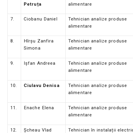
Petruța
alimentare
7.
Ciobanu Daniel
Tehnician analize produse
alimentare
8.
Hîrșu Zanfira
Tehnician analize produse
Simona
alimentare
9.
Ișfan Andreea
Tehnician analize produse
alimentare
10.
Ciulavu Denisa
Tehnician analize produse
alimentare
11.
Enache Elena
Tehnician analize produse
alimentare
12.
Șcheau Vlad
Tehnician în instalații electri