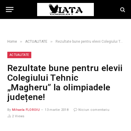
»
»
Home
ACTUALITATE
Rezultate bune pentru elevii Colegiului Tehnic „Magheru” la olimpiadele județene!
ACTUALITATE
Rezultate bune pentru elevii
Colegiului Tehnic
„Magheru” la olimpiadele
județene!
By
Mihaela FLOROIU
13 martie 2018
Niciun comentariu
2
Views