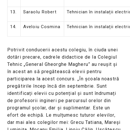
13.
Saraolu Robert
Tehnician în instalații electri
14.
Aveloiu Cosmina
Tehnician în instalații electri
Potrivit conducerii acestu colegiu, în ciuda unei
dotări precare, cadrele didactice de la Colegiul
Tehnic „General Gheorghe Magheru” au reușit și
în acest an să pregătească elevii pentru
participarea la acest concurs. „În școala noastră
pregătirile încep încă din septembrie. Sunt
identificați elevii cu potențial și sunt îndrumați
de profesorii ingineri pe parcursul orelor din
programul școlar, dar și suplimentar. Este un
efort de echipă. Le mulțumesc tuturor elevilor,
dar mai ales colegilor mei: Grecu Tatiana, Mareși
Luminița, Mocanu Emilia, Linoiu Călin, Uscătescu