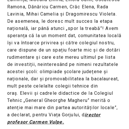
Ramona, Dănăricu Carmen, Crăc Elena, Rada
Lavinia, Mihai Camelia și Dragomirescu Violeta.
De asemenea, le doresc mult succes la etapa
națională, iar până atunci „spor la treabă”! Avem
speranța că la un moment dat, comunitatea locală
își va întoarce privirea și către colegiul nostru,
care dispune de un spațiu foarte mic și de dotări
rudimentare și care este mereu ultimul pe lista
de investiții, neinteresând pe nimeni rezultatele
acestei școli: olimpiade școlare județene și
naționale, dar și promovabilitatea la bacalaureat,
mult peste celelalte colegii tehnice din
oraș. Elevii și cadrele didactice de la Colegiul
Tehnic „General Gheorghe Magheru” merită o
atenție mai mare din partea autorităților locale”,
a declarat, pentru Viața Gorjului, d
irector
profesor Carmen Vulpe.