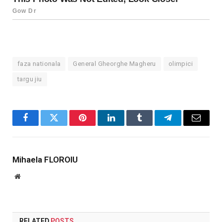
faza nationala
General Gheorghe Magheru
olimpici
targu jiu
Facebook
Twitter
Pinterest
LinkedIn
Tumblr
Telegram
Email
Mihaela FLOROIU
Website
RELATED
POSTS