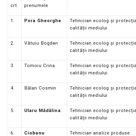
crt.
prenumele
1.
Pora Gheorghe
Tehnician ecolog și protecți
calității mediului
2.
Vătuiu Bogdan
Tehnician ecolog și protecți
calității mediului
3.
Tomoiu Crina
Tehnician ecolog și protecți
calității mediului
4.
Bălan Cosmin
Tehnician ecolog și protecți
calității mediului
5.
Ularu Mădălina
Tehnician ecolog și protecți
calității mediului
6.
Ciobanu
Tehnician analize produse