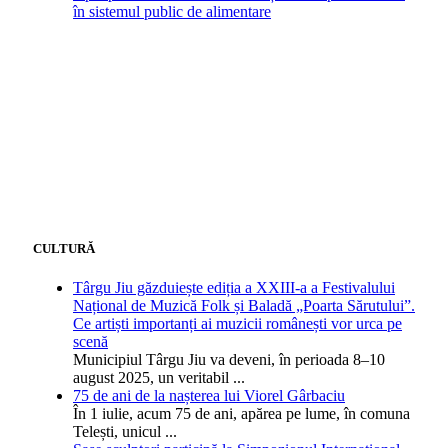
în sistemul public de alimentare
CULTURĂ
Târgu Jiu găzduiește ediția a XXIII-a a Festivalului
Național de Muzică Folk și Baladă „Poarta Sărutului”.
Ce artiști importanți ai muzicii românești vor urca pe
scenă
Municipiul Târgu Jiu va deveni, în perioada 8–10
august 2025, un veritabil
...
75 de ani de la nașterea lui Viorel Gârbaciu
În 1 iulie, acum 75 de ani, apărea pe lume, în comuna
Telești, unicul
...