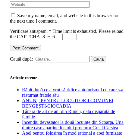
Save my name, email, and website in this browser for
the next time I comment.
Verificare antispam:
*
Time limit is exhausted. Please reload
the CAPTCHA.
8
−
6
=
Caută după:
Articole recente
Rănit după ce a vrut să ridice autoturismul cu care s-a
răsturnat fratele său
ANUNȚ PENTRU LOCUITORII COMUNEI
BENGEȘTI-CIOCADIA
Tânără de 24 de ani din Runcu, dată dispărută de
familie
Incendiu devastator la două locuințe din Scoarța. Una
dintre case aparține fostului procuror Cristi Cârstea
Apel pentru folosirea în mod rațional a apei furnizate