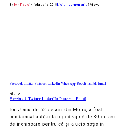
By
Ion Petre
14 februarie 2018
Niciun comentariu
9
Views
Facebook
Twitter
Pinterest
LinkedIn
WhatsApp
Reddit
Tumblr
Email
Share
Facebook
Twitter
LinkedIn
Pinterest
Email
Ion Jianu, de 53 de ani, din Motru, a fost
condamnat astăzi la o pedeapsă de 30 de ani
de închisoare pentru că și-a ucis soția în