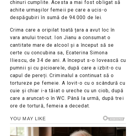
chinuri cumplite. Acesta a mai fost obligat să
achite urmașilor femeii pe care a ucis-o
despăgubiri în sumă de 94.000 de lei.
Crima care a oripilat toată țara a avut loc în
vara anului trecut. Ion Jianu a consumat o
cantitate mare de alcool și a început să se
certe cu concubina sa, Ecaterina Simona
Iliescu, de 34 de ani. A început s-o lovească cu
pumnii și cu picioarele, după care a izbit-o cu
capul de pereți. Criminalul a continuat să o
tortureze pe femeie. A lovit-o cu o scândură cu
cuie și chiar i-a tăiat o ureche cu un ciob, după
care a aruncat-o în WC. Până la urmă, după trei
ore de tortură, femeia a decedat.