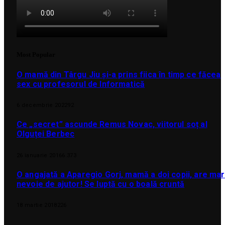
Most Popular
O mamă din Târgu Jiu și-a prins fiica în timp ce făcea
sex cu profesorul de Informatică
6 decembrie 2022
92
Ce „secret” ascunde Remus Novac, viitorul soț al
Olguței Berbec
26 ianuarie 2016
6.373
O angajată a Aparegio Gorj, mamă a doi copii, are ma
nevoie de ajutor! Se luptă cu o boală cruntă
18 martie 2018
226