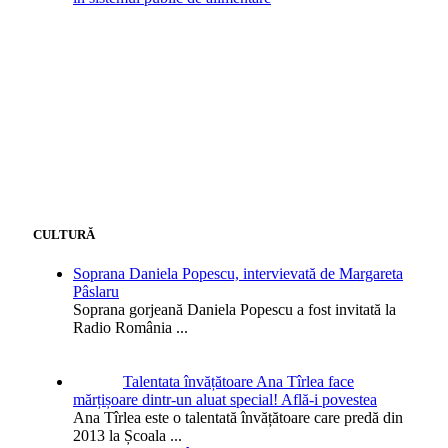
CULTURĂ
Soprana Daniela Popescu, intervievată de Margareta
Pâslaru
Soprana gorjeană Daniela Popescu a fost invitată la
Radio România
...
Talentata învățătoare Ana Tîrlea face
mărțișoare dintr-un aluat special! Află-i povestea
Ana Tîrlea este o talentată învățătoare care predă din
2013 la Școala
...