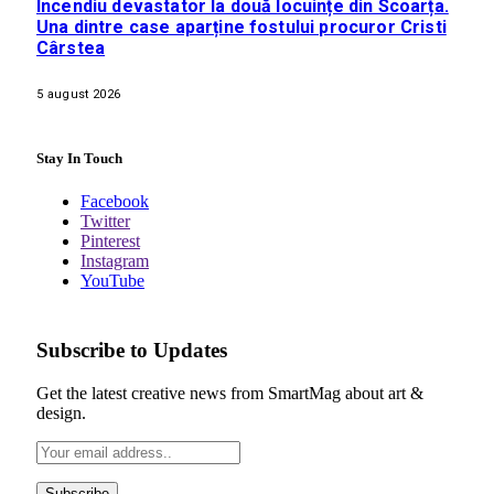
Incendiu devastator la două locuințe din Scoarța.
Una dintre case aparține fostului procuror Cristi
Cârstea
5 august 2026
Stay In Touch
Facebook
Twitter
Pinterest
Instagram
YouTube
Subscribe to Updates
Get the latest creative news from SmartMag about art &
design.