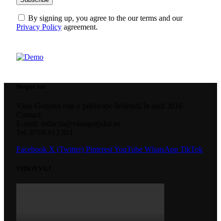
By signing up, you agree to the our terms and our
Privacy Policy
agreement.
Despre noi
Viața Gorjului este o publicație înființată în anul 2016
Contact:
E-mail: redactia@viatagorjului.ro
Tel. 0768.912.811
Facebook
X (Twitter)
Pinterest
YouTube
WhatsApp
TikTok
VIDEO VGJ