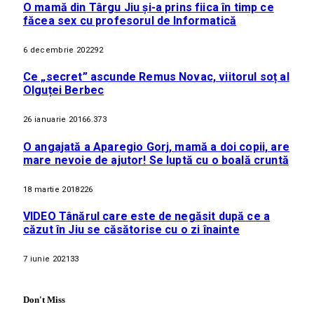
O mamă din Târgu Jiu și-a prins fiica în timp ce
făcea sex cu profesorul de Informatică
6 decembrie 2022
92
Ce „secret” ascunde Remus Novac, viitorul soț al
Olguței Berbec
26 ianuarie 2016
6.373
O angajată a Aparegio Gorj, mamă a doi copii, are
mare nevoie de ajutor! Se luptă cu o boală cruntă
18 martie 2018
226
VIDEO Tânărul care este de negăsit după ce a
căzut în Jiu se căsătorise cu o zi înainte
7 iunie 2021
33
Don't Miss