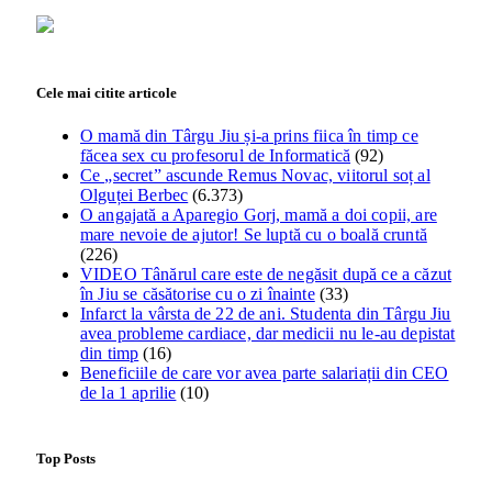
Cele mai citite articole
O mamă din Târgu Jiu și-a prins fiica în timp ce
făcea sex cu profesorul de Informatică
(92)
Ce „secret” ascunde Remus Novac, viitorul soț al
Olguței Berbec
(6.373)
O angajată a Aparegio Gorj, mamă a doi copii, are
mare nevoie de ajutor! Se luptă cu o boală cruntă
(226)
VIDEO Tânărul care este de negăsit după ce a căzut
în Jiu se căsătorise cu o zi înainte
(33)
Infarct la vârsta de 22 de ani. Studenta din Târgu Jiu
avea probleme cardiace, dar medicii nu le-au depistat
din timp
(16)
Beneficiile de care vor avea parte salariații din CEO
de la 1 aprilie
(10)
Top Posts