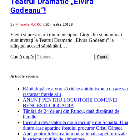
Teatrul Dramatic „Elvira
Godeanu”!
By
Mihaela FLOROIU
20 martie 2018
8
Elevii și preșcolarii din municipiul Târgu-Jiu și nu numai
sunt invitați la Teatrul Dramatic „Elvira Godeanu” la
sfârșitul acestei săptămâni.…
Caută după:
Articole recente
Rănit după ce a vrut să ridice autoturismul cu care s-a
răsturnat fratele său
ANUNȚ PENTRU LOCUITORII COMUNEI
BENGEȘTI-CIOCADIA
Tânără de 24 de ani din Runcu, dată dispărută de
familie
Incendiu devastator la două locuințe din Scoarța. Una
dintre case aparține fostului procuror Cristi Cârstea
Apel pentru folosirea în mod rațional a apei furnizate
în sistemul public de alimentare