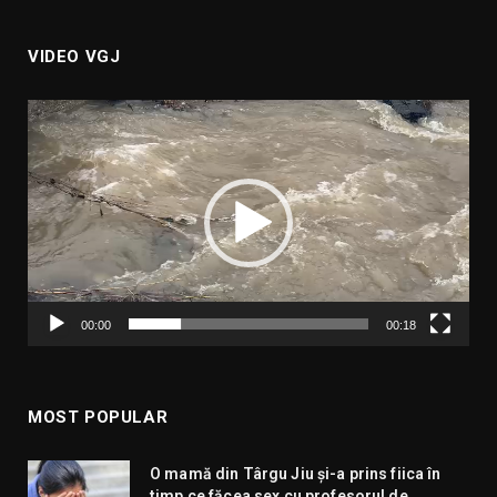
VIDEO VGJ
Player
video
00:00
00:18
MOST POPULAR
O mamă din Târgu Jiu și-a prins fiica în
timp ce făcea sex cu profesorul de