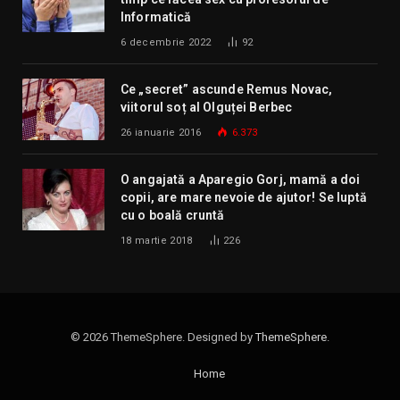
Informatică
6 decembrie 2022
92
Ce „secret” ascunde Remus Novac,
viitorul soț al Olguței Berbec
26 ianuarie 2016
6.373
O angajată a Aparegio Gorj, mamă a doi
copii, are mare nevoie de ajutor! Se luptă
cu o boală cruntă
18 martie 2018
226
© 2026 ThemeSphere. Designed by
ThemeSphere
.
Home