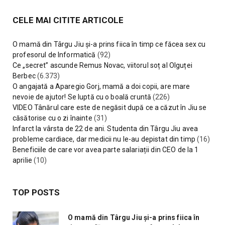
CELE MAI CITITE ARTICOLE
O mamă din Târgu Jiu și-a prins fiica în timp ce făcea sex cu
profesorul de Informatică
(92)
Ce „secret” ascunde Remus Novac, viitorul soț al Olguței
Berbec
(6.373)
O angajată a Aparegio Gorj, mamă a doi copii, are mare
nevoie de ajutor! Se luptă cu o boală cruntă
(226)
VIDEO Tânărul care este de negăsit după ce a căzut în Jiu se
căsătorise cu o zi înainte
(31)
Infarct la vârsta de 22 de ani. Studenta din Târgu Jiu avea
probleme cardiace, dar medicii nu le-au depistat din timp
(16)
Beneficiile de care vor avea parte salariații din CEO de la 1
aprilie
(10)
TOP POSTS
O mamă din Târgu Jiu și-a prins fiica în