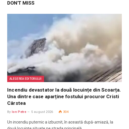
DON'T MISS
ALEGEREA EDITORULUI
Incendiu devastator la două locuințe din Scoarța.
Una dintre case aparține fostului procuror Cristi
Cârstea
By
Ion Petre
5 august 2026
304
Un incendiu puternic a izbucnit, în această după-amiază, la
două locuințe situate pe strada principală…