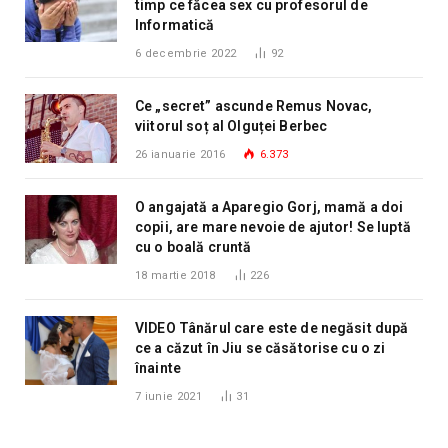
timp ce făcea sex cu profesorul de
Informatică
6 decembrie 2022
92
Ce „secret” ascunde Remus Novac,
viitorul soț al Olguței Berbec
26 ianuarie 2016
6.373
O angajată a Aparegio Gorj, mamă a doi
copii, are mare nevoie de ajutor! Se luptă
cu o boală cruntă
18 martie 2018
226
VIDEO Tânărul care este de negăsit după
ce a căzut în Jiu se căsătorise cu o zi
înainte
7 iunie 2021
31