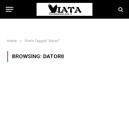
»
Home
Posts Tagged "datorii"
BROWSING:
DATORII