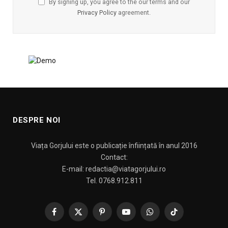
By signing up, you agree to the our terms and our
Privacy Policy
agreement.
DESPRE NOI
Viața Gorjului este o publicație înființată în anul 2016
Contact:
E-mail: redactia@viatagorjului.ro
Tel. 0768.912.811
Facebook
X
Pinterest
YouTube
WhatsApp
TikTok
(Twitter)