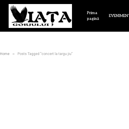
Prima
EVENIMEN
pagină
»
Home
Posts Tagged "concert la targu jiu"