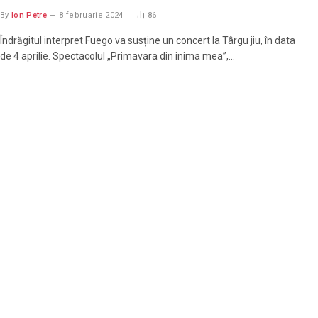
By
Ion Petre
8 februarie 2024
86
Îndrăgitul interpret Fuego va susține un concert la Târgu jiu, în data
de 4 aprilie. Spectacolul „Primavara din inima mea”,…