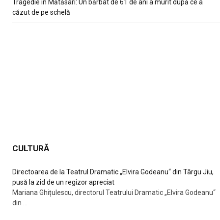
Tragedie în Mătăsari: Un bărbat de 61 de ani a murit după ce a
căzut de pe schelă
CULTURĂ
Directoarea de la Teatrul Dramatic „Elvira Godeanu“ din Târgu Jiu,
pusă la zid de un regizor apreciat
Mariana Ghițulescu, directorul Teatrului Dramatic „Elvira Godeanu“
din
...